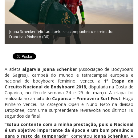
Joana Schenker felicitada pelo seu companheiro e treinador
Francisco Pinheiro (DR)
A atleta
algarvia Joana Schenker
(Associação de Bodyboard
de Sagres), campeã do mundo e tetracampeã europeia e
nacional de bodyboard feminino, venceu a
1ª Etapa do
Circuito Nacional de Bodyboard 2018
, disputada na Costa de
Caparica, no fim-de-semana 24 e 25 de março. A etapa foi
realizada no âmbito do
Caparica – Primavera Surf Fest
. Hugo
Pinheiro venceu na categoria Open e Nuno Neto na divisão
Dropknee, com uma surpreendente reviravolta nos últimos 10
segundos da final.
“Estou contente com a minha prestação, pois o Nacional
é um objetivo importante da época e um bom prenúncio
para o resto da temporada”
, comentou
Joana Schenker
. A