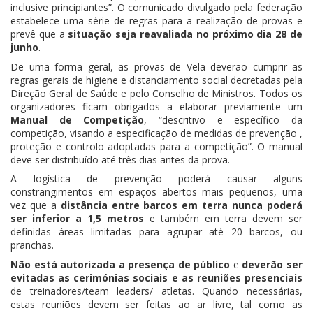
inclusive principiantes”. O comunicado divulgado pela federação
estabelece uma série de regras para a realização de provas e
prevê que a
situação seja reavaliada no próximo dia 28 de
junho
.
De uma forma geral, as provas de Vela deverão cumprir as
regras gerais de higiene e distanciamento social decretadas pela
Direção Geral de Saúde e pelo Conselho de Ministros. Todos os
organizadores ficam obrigados a elaborar previamente um
Manual de Competição
, “descritivo e específico da
competição, visando a especificação de medidas de prevenção ,
proteção e controlo adoptadas para a competição”. O manual
deve ser distribuído até três dias antes da prova.
A logística de prevenção poderá causar alguns
constrangimentos em espaços abertos mais pequenos, uma
vez que a
distância entre barcos em terra nunca poderá
ser inferior a 1,5 metros
e também em terra devem ser
definidas áreas limitadas para agrupar até 20 barcos, ou
pranchas.
Não está autorizada a presença de público
e
deverão ser
evitadas as cerimónias sociais e as reuniões presenciais
de treinadores/team leaders/ atletas. Quando necessárias,
estas reuniões devem ser feitas ao ar livre, tal como as