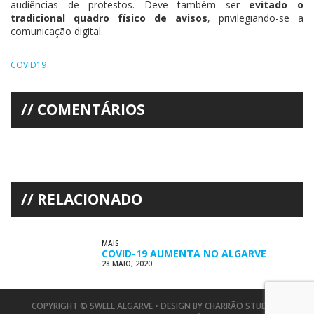
audiências de protestos. Deve também ser
evitado o
tradicional quadro físico de avisos
, privilegiando-se a
comunicação digital.
COVID19
COMENTÁRIOS
RELACIONADO
MAIS
COVID-19 AUMENTA NO ALGARVE
28 MAIO, 2020
COPYRIGHT © SWELL ALGARVE • DESIGN BY
CHARRÃO STUDIO
•