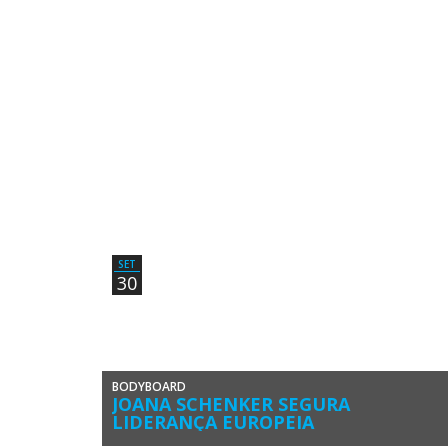
concluiu no grupo dos 5ºs classificados a 2ª Etapa
Masculina do Circuito Europeu […]
SET
30
BODYBOARD
JOANA SCHENKER SEGURA
LIDERANÇA EUROPEIA
Joana Schenker (Associação de Bodyboard de Sagres)