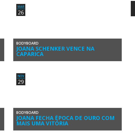
MAR
26
BODYBOARD
JOANA SCHENKER VENCE NA
CAPARICA
A atleta algarvia Joana Schenker (Associação de Bodyboard
de Sagres), campeã do mundo e tetracampeã europeia e
nacional de bodyboard […]
NOV
29
BODYBOARD
JOANA FECHA ÉPOCA DE OURO COM
MAIS UMA VITÓRIA
Joana Schenker (Associação de Bodyboard de Sagres)