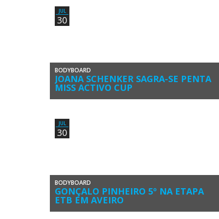
JUL
30
BODYBOARD
JOANA SCHENKER SAGRA-SE PENTA
MISS ACTIVO CUP
Joana Schenker (Associação de Bodyboard de Sagres)
venceu a Miss Activo Cup 2018, 3ª etapa feminina do
Circuito Nacional de […]
JUL
30
BODYBOARD
GONÇALO PINHEIRO 5º NA ETAPA
ETB EM AVEIRO
Gonçalo Pinheiro (Associação de Bodyboard de Sagres)