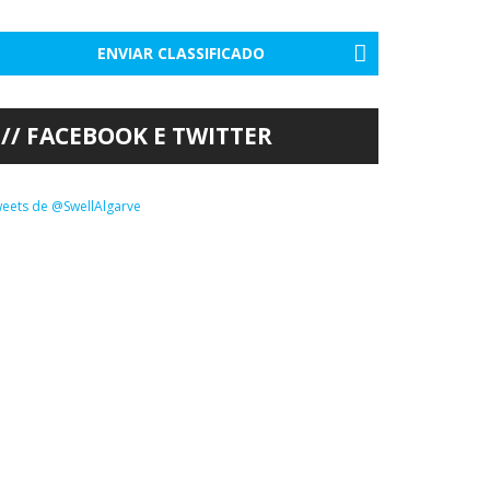
ENVIAR CLASSIFICADO
FACEBOOK E TWITTER
eets de @SwellAlgarve