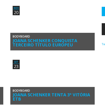
venceu a final feminina no Azores Bodyboard Fest 2016,
última etapa feminina do […]
NOV
20
BODYBOARD
JOANA SCHENKER CONQUISTA
TERCEIRO TÍTULO EUROPEU
Tw
Joana Schenker (Associação de Bodyboard de Sagres)
conquistou hoje o seu terceiro título consecutivo de
Campeã Europeia de Bodyboard Feminino. […]
SET
23
BODYBOARD
JOANA SCHENKER TENTA 3ª VITÓRIA
ETB
Joana Schenker (Associação de Bodyboard de Sagres) já