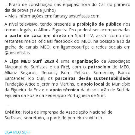
– Prazo de constituição das equipas: hora do Call do primeiro
dia de prova (19 de Junho)
– Mais informações em: fantasy.ansurfistas.com
A nível televisivo, tendo presente a
proibição de público
nos
termos legais, o Allianz Figueira Pro poderá ser acompanhadas
a partir de casa em direto
na Sport TV, assim como nos
restantes meios oficiais: facebook do MEO, na posição 810 da
grelha de canais MEO, em ligameosurf.pt e redes sociais em
@ansurfistas.
A
Liga MEO Surf 2020
é uma
organização
da Associação
Nacional de Surfistas e da Fire!, com o
patrocínio
do MEO,
Allianz Seguros, Renault, Bom Petisco, Somersby, Banco
Santander, Rip Curl, os
parceiros de/da sustentabilidade
Fundação Altice e Jerónimo Martins, o
apoio local
do Município
da Figueira da Foz e o
apoio técnico
da Associação de Surf da
Figueira da Foz e da Federação Portuguesa de Surf.
—
Crédito:
Nota de Imprensa da Associação Nacional de
Surfistas, sobretudo, a partir do primeiro subtítulo
LIGA MEO SURF