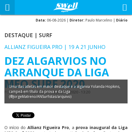
Data:
06-08-2026 |
Diretor:
Paulo Marcelino |
Diário
DESTAQUE
|
SURF
ALLIANZ FIGUEIRA PRO | 19 A 21 JUNHO
DEZ ALGARVIOS NO
ARRANQUE DA LIGA
MEO SURF 2020
Uma das atletas em maior destaque é a algarvia Yolanda Hopkins,
campeã em título da prova e da Liga
POR
PAULO MARCELINO
EM
18 JUNHO, 2020 - 13:20
(®JorgeMatreno/ANSurfistas/arquivo)
O início do
Allianz Figueira Pro
, a
prova inaugural da Liga