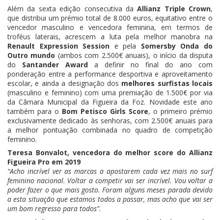
Além da sexta edição consecutiva da
Allianz Triple Crown
,
que distribui um prémio total de 8.000 euros, equitativo entre o
vencedor masculino e vencedora feminina, em termos de
troféus laterais, acrescem a luta pela melhor manobra na
Renault Expression Session
e pela
Somersby Onda do
Outro mundo
(ambos com 2.500€ anuais), o início da disputa
do
Santander Award
a definir no final do ano com
ponderação entre a performance desportiva e aproveitamento
escolar, e ainda a designação dos
melhores surfistas locais
(masculino e feminino) com uma premiação de 1.500€ por via
da Câmara Municipal da Figueira da Foz. Novidade este ano
também para o
Bom Petisco Girls Score
, o primeiro prémio
exclusivamente dedicado às senhoras, com 2.500€ anuais para
a melhor pontuação combinada no quadro de competição
feminino.
Teresa Bonvalot, vencedora do melhor score do Allianz
Figueira Pro em 2019
“Acho incrível ver as marcas a apostarem cada vez mais no surf
feminino nacional. Voltar a competir vai ser incrível. Vou voltar a
poder fazer o que mais gosto. Foram alguns meses parada devido
a esta situação que estamos todos a passar, mas acho que vai ser
um bom regresso para todos”.