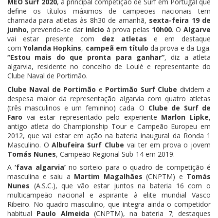
MEO Surf 2020
, a principal competição de Surf em Portugal que
define os títulos máximos de campeões nacionais tem
chamada para atletas às 8h30 de amanhã,
sexta-feira 19 de
junho
, prevendo-se dar
início
à prova pelas
10h00
. O
Algarve
vai estar presente com
dez atletas
e em destaque
com
Yolanda Hopkins
,
campeã em título
da prova e da Liga.
“Estou mais do que pronta para ganhar”
, diz a atleta
algarvia, residente no concelho de Loulé e representante do
Clube Naval de Portimão.
Clube Naval de Portimão
e
Portimão Surf Clube
dividem a
despesa maior da representação algarvia com quatro atletas
(três masculinos e um feminino) cada. O
Clube de Surf de
Faro
vai estar representado pelo experiente
Marlon Lipke
,
antigo atleta do Championship Tour e Campeão Europeu em
2012, que vai estar em ação na bateria inaugural da Ronda 1
Masculino. O
Albufeira Surf Clube
vai ter em prova o jovem
Tomás Nunes
, Campeão Regional Sub-14 em 2019.
A
‘fava algarvia’
no sorteio para o quadro de competição é
masculina e saiu a
Martim Magalhães
(CNPTM) e
Tomás
Nunes
(A.S.C.), que vão estar juntos na bateria 16 com o
multicampeão nacional e aspirante à elite mundial Vasco
Ribeiro. No quadro masculino, que integra ainda o competidor
habitual
Paulo Almeida
(CNPTM), na bateria 7; destaques