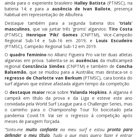
ainda para o experiente brasileiro
Halley Batista
(PTMSC), na
bateria 14; e para a
ausência de Ivan Bailote
, presença
habitual em representação de Albufeira.
Destaque também para a segunda bateria dos
‘trials’
masculinos
, que vai juntar três ‘groms’ algarvios:
Tito Costa
(PTMSC);
Henrique ‘Piki’ Gomes
(CNPTM), Vice-Campeão
Regional Sub-14 e Sub-16 em 2019; e
Louis Escudeiro
(PTMSC), Campeão Regional Sub-12 em 2019.
O
quadro feminino
no Allianz Figueira Pro vai ter duas atletas
algarvias em prova. Salienta-se as
ausências
da multicampeã
regional
Constância Simões
(CNPTM) e também de
Concha
Balsemão
, que se mudou para a Austrália; mas destaca-se o
regresso de Charlotte van Berkum
(PTMSC), cara bonita do
surf algarvio que esteve afastada algum tempo da competição.
O
destaque maior
recai sobre
Yolanda Hopkins
. A algarvia é
campeã em título da prova e da Liga e esteve este ano
convidada pela World Surf League para o Challenger Series, mas
o caminho para o Championship Tour foi boicotado pela
pandemia Covid-19. Vai ser o regresso à competição após
meses de paragem forçada.
“Sinto-me
muito confiante
no meu surf e estou
pronta para
defender o meu título
. Tudo o que mais quero fazer é entrar