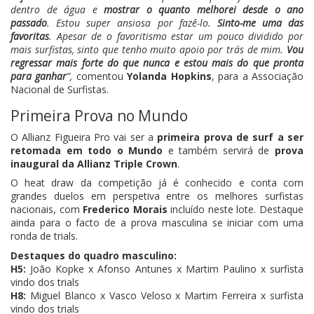
dentro de água e
mostrar o quanto melhorei desde o ano
passado
. Estou super ansiosa por fazê-lo.
Sinto-me uma das
favoritas
. Apesar de o favoritismo estar um pouco dividido por
mais surfistas, sinto que tenho muito apoio por trás de mim.
Vou
regressar mais forte do que nunca e estou mais do que pronta
para ganhar
”,
comentou
Yolanda Hopkins
, para a Associação
Nacional de Surfistas.
Primeira Prova no Mundo
O Allianz Figueira Pro vai ser a
primeira prova de surf a ser
retomada em todo o Mundo
e também servirá de
prova
inaugural da Allianz Triple Crown
.
O heat draw da competição já é conhecido e conta com
grandes duelos em perspetiva entre os melhores surfistas
nacionais, com
Frederico Morais
incluído neste lote. Destaque
ainda para o facto de a prova masculina se iniciar com uma
ronda de trials.
Destaques do quadro masculino:
H5:
João Kopke x Afonso Antunes x Martim Paulino x surfista
vindo dos trials
H8:
Miguel Blanco x Vasco Veloso x Martim Ferreira x surfista
vindo dos trials