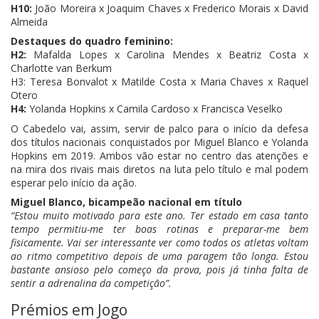
H10:
João Moreira x Joaquim Chaves x Frederico Morais x David
Almeida
Destaques do quadro feminino:
H2:
Mafalda Lopes x Carolina Mendes x Beatriz Costa x
Charlotte van Berkum
H3: Teresa Bonvalot x Matilde Costa x Maria Chaves x Raquel
Otero
H4:
Yolanda Hopkins x Camila Cardoso x Francisca Veselko
O Cabedelo vai, assim, servir de palco para o início da defesa
dos títulos nacionais conquistados por Miguel Blanco e Yolanda
Hopkins em 2019. Ambos vão estar no centro das atenções e
na mira dos rivais mais diretos na luta pelo título e mal podem
esperar pelo início da ação.
Miguel Blanco, bicampeão nacional em título
“Estou muito motivado para este ano. Ter estado em casa tanto
tempo permitiu-me ter boas rotinas e preparar-me bem
fisicamente. Vai ser interessante ver como todos os atletas voltam
ao ritmo competitivo depois de uma paragem tão longa. Estou
bastante ansioso pelo começo da prova, pois já tinha falta de
sentir a adrenalina da competição”.
Prémios em Jogo