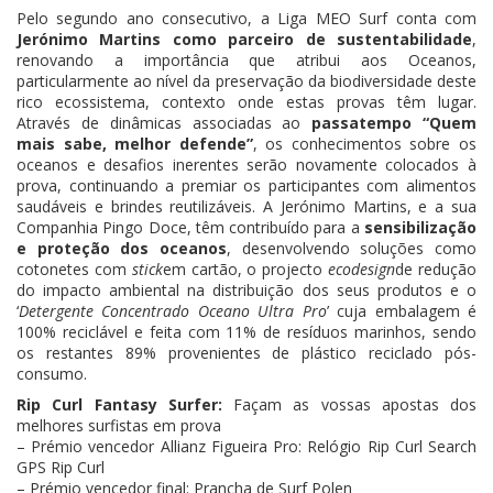
Pelo segundo ano consecutivo, a Liga MEO Surf conta com
Jerónimo Martins como parceiro de sustentabilidade
,
renovando a importância que atribui aos Oceanos,
particularmente ao nível da preservação da biodiversidade deste
rico ecossistema, contexto onde estas provas têm lugar.
Através de dinâmicas associadas ao
passatempo “Quem
mais sabe, melhor defende”
, os conhecimentos sobre os
oceanos e desafios inerentes serão novamente colocados à
prova, continuando a premiar os participantes com alimentos
saudáveis e brindes reutilizáveis. A Jerónimo Martins, e a sua
Companhia Pingo Doce, têm contribuído para a
sensibilização
e proteção dos oceanos
, desenvolvendo soluções como
cotonetes com
stick
em cartão, o projecto
ecodesign
de redução
do impacto ambiental na distribuição dos seus produtos e o
‘
Detergente Concentrado Oceano Ultra Pro
’ cuja embalagem é
100% reciclável e feita com 11% de resíduos marinhos, sendo
os restantes 89% provenientes de plástico reciclado pós-
consumo.
Rip Curl Fantasy Surfer:
Façam as vossas apostas dos
melhores surfistas em prova
– Prémio vencedor Allianz Figueira Pro: Relógio Rip Curl Search
GPS Rip Curl
– Prémio vencedor final: Prancha de Surf Polen