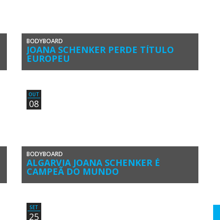
BODYBOARD
JOANA SCHENKER PERDE TÍTULO
EUROPEU
Joana Schenker (Associação de Bodyboard de Sagres)
terminou em 3º lugar Feminino na etapa do circuito
europeu de bodyboard ETB […]
OUT
08
BODYBOARD
ALGARVIA JOANA SCHENKER É
CAMPEÃ DO MUNDO
d
Joana Schenker (Associação de Bodyboard de Sagres)
sagrou-se este domingo, 8 de outubro, campeã do mundo
de bodyboard feminino. A […]
SET
25