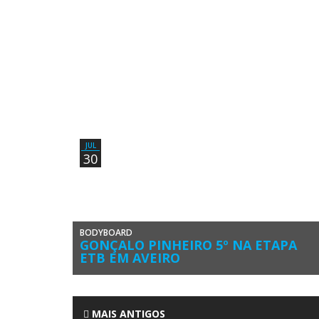
JUL
30
BODYBOARD
GONÇALO PINHEIRO 5º NA ETAPA
ETB EM AVEIRO
Gonçalo Pinheiro (Associação de Bodyboard de Sagres)
concluiu no grupo dos 5ºs classificados a 2ª Etapa
Masculina do Circuito Europeu […]
MAIS ANTIGOS