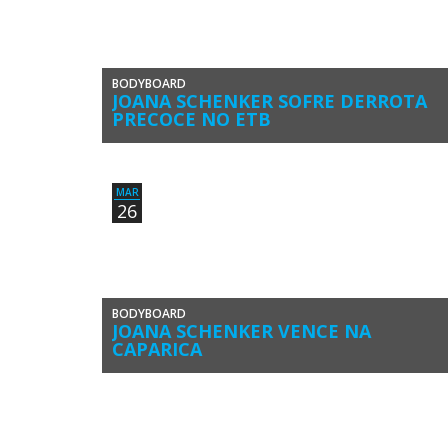
BODYBOARD
JOANA SCHENKER SOFRE DERROTA
PRECOCE NO ETB
Joana Schenker (Associação de Bodyboard de Sagres)
perdeu ‘de primeira’ no Caparica Bodyboard Pro, primeira
etapa do circuito europeu Bodyboard […]
MAR
26
BODYBOARD
JOANA SCHENKER VENCE NA
CAPARICA
A atleta algarvia Joana Schenker (Associação de Bodyboar
de Sagres), campeã do mundo e tetracampeã europeia e
nacional de bodyboard […]