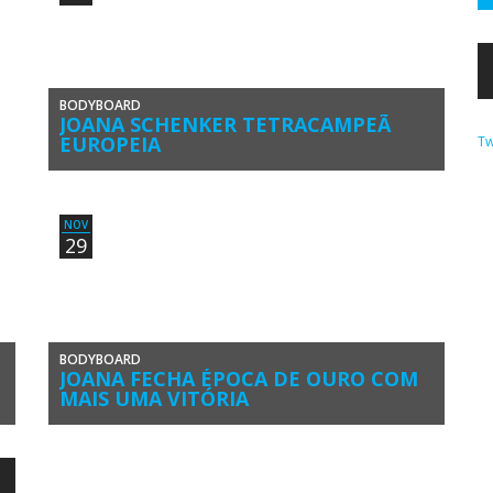
BODYBOARD
JOANA SCHENKER TETRACAMPEÃ
EUROPEIA
Tw
Joana Schenker (Associação de Bodyboard de Sagres) fez
3º lugar no Bodyboard Girls Experience, prova dos circuitos
europeu e mundial […]
NOV
29
BODYBOARD
JOANA FECHA ÉPOCA DE OURO COM
MAIS UMA VITÓRIA
Joana Schenker (Associação de Bodyboard de Sagres)
venceu a final feminina no Azores Bodyboard Fest 2016,
última etapa feminina do […]