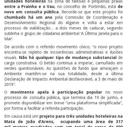
unidades hoteleiras
na zona de falésias e pequenas praias
entre a Prainha e o Vau
, no concelho de Portimão, está
de
novo em consulta pública
. Recorde-se que este projeto foi
chumbado há um ano
pela Comissão de Coordenação e
Desenvolvimento Regional do Algarve e volta a estar em
processo de viabilização… a dois meses de caducar, segundo
sublinha o grupo de cidadania ambiental ‘A Última Janela para o
Mar’.
De acordo com o referido movimento cívico, “o novo projeto
encontra-se repleto de incoerências administrativas e ilusões
visuais.
Não há qualquer tipo de mudança substancial
de
carga construtiva. O betão continua a imperar, camuflado em
verdes questionáveis. As questões de fundo que ameaçam o
Ambiente mantêm-se na sua totalidade, desde a última
Declaração de Impacto Ambiental desfavorável, a 3 de maio de
2019″.
O
movimento apela à participação popular
no novo
processo de consulta pública, que termina dia 19 de junho, e
promete disponibilizar em breve “uma plataforma simplificada”,
por forma a facilitar a referida participação.
Em causa está um
projeto para três unidades hoteleiras na
Mata de João d’Arens, ocupando uma área de 317
mil metros quadrados com um total de cerca de 600