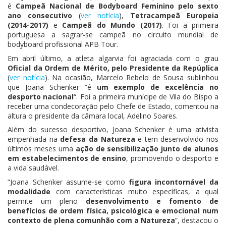
é
Campeã Nacional de Bodyboard Feminino pelo sexto
ano consecutivo
(
ver notícia
),
Tetracampeã Europeia
(2014-2017)
e
Campeã do Mundo (2017)
. Foi a primeira
portuguesa a sagrar-se campeã no circuito mundial de
bodyboard profissional APB Tour.
Em abril último, a atleta algarvia foi agraciada com o grau
Oficial da Ordem de Mérito, pelo Presidente da Repúplica
(
ver notícia
). Na ocasião, Marcelo Rebelo de Sousa sublinhou
que Joana Schenker “é
um exemplo de excelência no
desporto nacional
“. Foi a primeira munícipe de Vila do Bispo a
receber uma condecoração pelo Chefe de Estado, comentou na
altura o presidente da câmara local, Adelino Soares.
Além do sucesso desportivo, Joana Schenker é uma ativista
empenhada na
defesa da Natureza
e tem desenvolvido nos
últimos meses uma
ação de sensibilização junto de alunos
em estabelecimentos de ensino
, promovendo o desporto e
a vida saudável.
“Joana Schenker assume-se como
figura incontornável da
modalidade
com características muito específicas, a qual
permite um pleno
desenvolvimento e fomento de
benefícios de ordem física, psicológica e emocional num
contexto de plena comunhão com a Natureza
“, destacou o