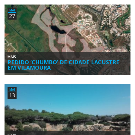
epidemiológico emitido esta quinta-feira, 28 de maio, pela Direção-
Geral […]
MAI
27
MAIS
PEDIDO ‘CHUMBO’ DE CIDADE LACUSTRE
EM VILAMOURA
O movimento cívico ‘Pela Ribeira de Quarteira – Contra a Cidade
Lacustre’ solicitou a emissão de Declaração de Impacto Ambiental […]
MAI
13