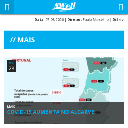
Data:
07-08-2026 |
Diretor:
Paulo Marcelino |
Diário
MAIS
MAI
28
MAIS
COVID-19 AUMENTA NO ALGARVE
O Algarve tem três novos casos de Covid-19, segundo o boletim