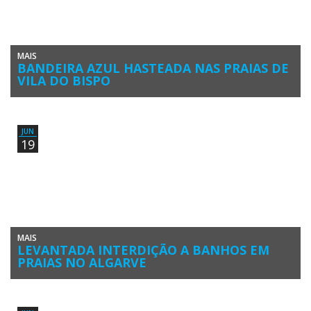
MAIS
BANDEIRA AZUL HASTEADA NAS PRAIAS DE
VILA DO BISPO
Vila do Bispo voltou a hastear a Bandeira Azul nas praias do
município. Após a inspeção da Agência Portuguesa do […]
JUN
19
MAIS
LEVANTADA INTERDIÇÃO A BANHOS EM
PRAIAS NO ALGARVE
A Agência Portuguesa do Ambiente anunciou esta quarta-feira, 19 de
junho, o levantamento do desaconselhamento a banhos nas praias
algarvias […]