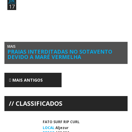
JUN
17
MAIS
PRAIAS INTERDITADAS NO SOTAVENTO
DEVIDO A MARÉ VERMELHA
As praias entre a Ilha do Farol (Olhão), Vilamoura e até à Rocha
Baixinha (Albufeira) estão interditadas a banhos devido […]
MAIS ANTIGOS
CLASSIFICADOS
FATO SURF RIP CURL
LOCAL
Aljezur