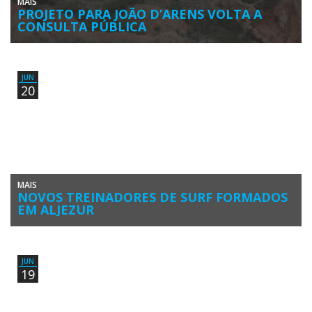
MAIS
PROJETO PARA JOÃO D’ARENS VOLTA A
CONSULTA PÚBLICA
A operação de loteamento para a construção de três unidades
hoteleiras na zona de falésias e pequenas praias entre a […]
JUN
20
MAIS
NOVOS TREINADORES DE SURF FORMADOS
EM ALJEZUR
Terminou a fase curricular do segundo Curso de Formação de
Treinadores de Surf Grau 1 no Algarve homologado pelo Instituto […]
JUN
19