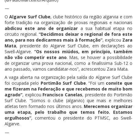
—
O
Algarve Surf Clube
, clube histórico da região algarvia e com
forte tradição na organização de provas regionais e nacionais
abdicou este ano de organizar
a sua habitual etapa no
circuito regional.
“Decidimos deixar o regional de fora este
ano, para nos dedicarmos mais à formação”
, explicou
Zara
Mata
, presidente do Algarve Surf Clube, em declarações ao
Swell-Algarve.
“Os nossos miúdos, em princípio, também
não vão competir este ano
. Mas, se houver a possibilidade
de organizar uma prova nacional, como a finalíssima Sub-12 o
ano passado, vamos candidatar-nos”, acrescentou Zara Mata.
A vaga aberta na organização pela saída do Algarve Surf Clube
foi ocupada pelo
Portimão Surf Clube
. “Foi um
convite que
me fizeram na Federação e que recebemos de muito bom
agrado”
, explicou
Francisco Canelas
, presidente do Portimão
Surf Clube. “Somos o clube (algarvio) que mais e melhores
atletas tem formado nos últimos anos.
Merecemos organizar
uma etapa, pelo trabalho que temos feito. Estamos
orgulhosos”
, comentou o presidente do PTMSC, ao Swell-
Algarve.
—