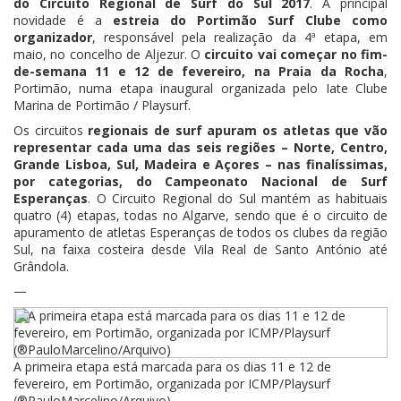
do Circuito Regional de Surf do Sul 2017
. A principal
novidade é a
estreia do Portimão Surf Clube como
organizador
, responsável pela realização da 4ª etapa, em
maio, no concelho de Aljezur. O
circuito vai começar no fim-
de-semana 11 e 12 de fevereiro, na Praia da Rocha
,
Portimão, numa etapa inaugural organizada pelo Iate Clube
Marina de Portimão / Playsurf.
Os circuitos
regionais de surf apuram os atletas que vão
representar cada uma das seis regiões – Norte, Centro,
Grande Lisboa, Sul, Madeira e Açores – nas finalíssimas,
por categorias, do Campeonato Nacional de Surf
Esperanças
. O Circuito Regional do Sul mantém as habituais
quatro (4) etapas, todas no Algarve, sendo que é o circuito de
apuramento de atletas Esperanças de todos os clubes da região
Sul, na faixa costeira desde Vila Real de Santo António até
Grândola.
—
A primeira etapa está marcada para os dias 11 e 12 de
fevereiro, em Portimão, organizada por ICMP/Playsurf
(®PauloMarcelino/Arquivo)