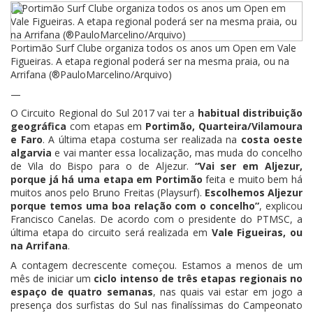
Portimão Surf Clube organiza todos os anos um Open em Vale
Figueiras. A etapa regional poderá ser na mesma praia, ou na
Arrifana (®PauloMarcelino/Arquivo)
—
O Circuito Regional do Sul 2017 vai ter a
habitual distribuição
geográfica
com etapas em
Portimão, Quarteira/Vilamoura
e Faro
. A última etapa costuma ser realizada na
costa oeste
algarvia
e vai manter essa localização, mas muda do concelho
de Vila do Bispo para o de Aljezur.
“Vai ser em Aljezur,
porque já há uma etapa em Portimão
feita e muito bem há
muitos anos pelo Bruno Freitas (Playsurf).
Escolhemos Aljezur
porque temos uma boa relação com o concelho”
, explicou
Francisco Canelas. De acordo com o presidente do PTMSC, a
última etapa do circuito será realizada em
Vale Figueiras, ou
na Arrifana
.
A contagem decrescente começou. Estamos a menos de um
mês de iniciar um
ciclo intenso de três etapas regionais no
espaço de quatro semanas
, nas quais vai estar em jogo a
presença dos surfistas do Sul nas finalíssimas do Campeonato