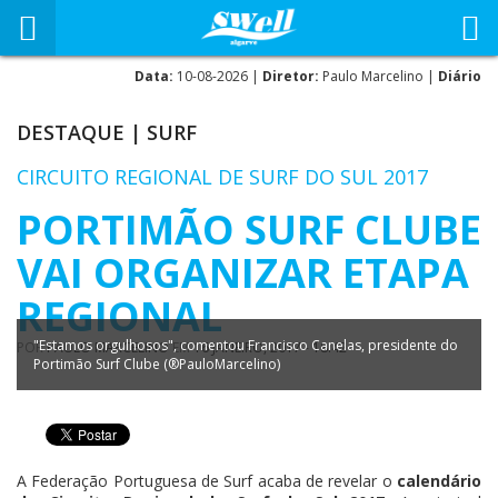
Data:
10-08-2026 |
Diretor:
Paulo Marcelino |
Diário
DESTAQUE
|
SURF
CIRCUITO REGIONAL DE SURF DO SUL 2017
PORTIMÃO SURF CLUBE
VAI ORGANIZAR ETAPA
REGIONAL
"Estamos orgulhosos", comentou Francisco Canelas, presidente do
POR
PAULO MARCELINO
EM
16 JANEIRO, 2017 - 18:42
Portimão Surf Clube (®PauloMarcelino)
A Federação Portuguesa de Surf acaba de revelar o
calendário