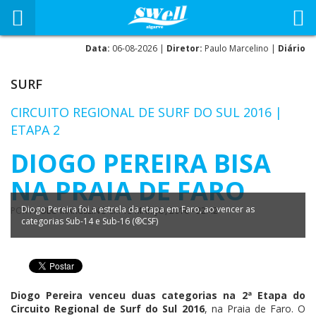
Data:
06-08-2026 |
Diretor:
Paulo Marcelino |
Diário
SURF
CIRCUITO REGIONAL DE SURF DO SUL 2016 |
ETAPA 2
DIOGO PEREIRA BISA
NA PRAIA DE FARO
Diogo Pereira foi a estrela da etapa em Faro, ao vencer as
POR
PAULO MARCELINO
EM
13 MARÇO, 2016 - 22:42
categorias Sub-14 e Sub-16 (®CSF)
Diogo Pereira venceu duas categorias na 2ª Etapa do
Circuito Regional de Surf do Sul 2016
, na Praia de Faro. O