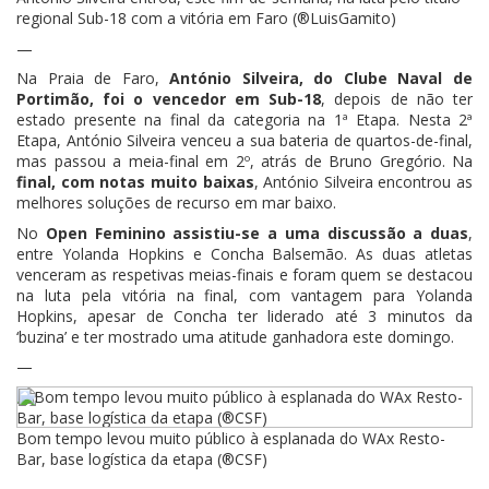
regional Sub-18 com a vitória em Faro (®LuisGamito)
—
Na Praia de Faro,
António Silveira, do Clube Naval de
Portimão, foi o vencedor em Sub-18
, depois de não ter
estado presente na final da categoria na 1ª Etapa. Nesta 2ª
Etapa, António Silveira venceu a sua bateria de quartos-de-final,
mas passou a meia-final em 2º, atrás de Bruno Gregório. Na
final, com notas muito baixas
, António Silveira encontrou as
melhores soluções de recurso em mar baixo.
No
Open Feminino assistiu-se a uma discussão a duas
,
entre Yolanda Hopkins e Concha Balsemão. As duas atletas
venceram as respetivas meias-finais e foram quem se destacou
na luta pela vitória na final, com vantagem para Yolanda
Hopkins, apesar de Concha ter liderado até 3 minutos da
‘buzina’ e ter mostrado uma atitude ganhadora este domingo.
—
Bom tempo levou muito público à esplanada do WAx Resto-
Bar, base logística da etapa (®CSF)
—