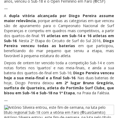
anos, venceu o Sub-18 e o Open Feminino em Faro (®CSF)
—
A
dupla vitória alcançada por Diogo Pereira assume
maior relevância
, porque ambas as categorias em que venceu
são de apuramento para o Campeonato Nacional de Surf
Esperanças e competiu em quadros mais competitivos, a partir
dos quartos-de-final:
11 atletas em Sub-14 e 16 atletas em
Sub-16
. Nesta 2ª Etapa do Circuito de Surf do Sul 2016,
Diogo
Pereira venceu todas as baterias
em que participou,
beneficiando do mar pequeno que serviu a etapa, mais
favorável à pequena estatura do atleta.
Depois de ontem ter vencido toda a competição Sub-14 e com
notas fortes nos ‘quartos’ e nas meia-finais, e ainda a sua
bateria dos quartos-de-final em Sub-16;
Diogo Pereira venceu
hoje a sua meia-final e a final Sub-16
. Nas duas baterias de
hoje, Diogo Pereira deixou
em 2º lugar Bruno Gregório,
surfista de Quarteira, atleta do Portimão Surf Clube, que
bisou em Sub-16 e Sub-18 na 1ª Etapa
, na Praia da Falésia.
—
António Silveira entrou, este fim-de-semana, na luta pelo título