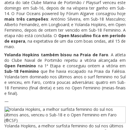
ateta do Iate Clube Marina de Portimão / Playsurf venceu este
domingo em Sub-16, depois de na véspera ter ganho em Sub-
14. O Four Oceans powered by Fórum Algarve consagrou hoje
mais três campeões
: António Silveira, em Sub-18 Masculino;
Alberto Fernandez, em Longboard; e Yolanda Hopkins, em Open
Feminino, depois de ontem ter vencido em Sub-18 Feminino. A
etapa não está concluída. O
Open Masculino fica em período
de espera
, na expetativa de um dia com boas ondas, até 15 de
maio.
Yolanda Hopkins também bisou na Praia de Faro
. A atleta
do Clube Naval de Portimão repetiu a vitória alcançada em
Open Feminino
na 1ª Etapa e conseguiu ontem a vitória em
Sub-18 Feminino
que lhe havia escapado na Praia da Falésia.
Yolanda tem dominado nos últimos anos o surf feminino no Sul
e venceu, em Faro, contra poucas adversárias: quatro em Sub-
18 Feminino (final direta) e seis no Open Feminino (meias-finais
e final).
—
Yolanda Hopkins, a melhor surfista feminino do sul nos últimos