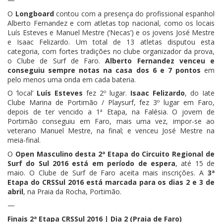
O
Longboard
contou com a presença do profissional espanhol
Alberto Fernandez e com atletas top nacional, como os locais
Luís Esteves e Manuel Mestre (‘Necas’) e os jovens José Mestre
e Isaac Felizardo. Um total de 13 atletas disputou esta
categoria, com fortes tradições no clube organizador da prova,
o Clube de Surf de Faro.
Alberto Fernandez venceu e
conseguiu sempre notas na casa dos 6 e 7 pontos
em
pelo menos uma onda em cada bateria.
O ‘local’
Luís Esteves
fez 2º lugar.
Isaac Felizardo
, do Iate
Clube Marina de Portimão / Playsurf, fez 3º lugar em Faro,
depois de ter vencido a 1ª Etapa, na Falésia. O jovem de
Portimão conseguiu em Faro, mais uma vez, impor-se ao
veterano Manuel Mestre, na final; e venceu José Mestre na
meia-final.
O
Open Masculino desta 2ª Etapa do Circuito Regional de
Surf do Sul 2016 está em período de espera
, até 15 de
maio. O Clube de Surf de Faro aceita mais inscrições. A
3ª
Etapa do CRSSul 2016 está marcada para os dias 2 e 3 de
abril
, na Praia da Rocha, Portimão.
—
Finais 2ª Etapa CRSSul 2016 | Dia 2 (Praia de Faro)