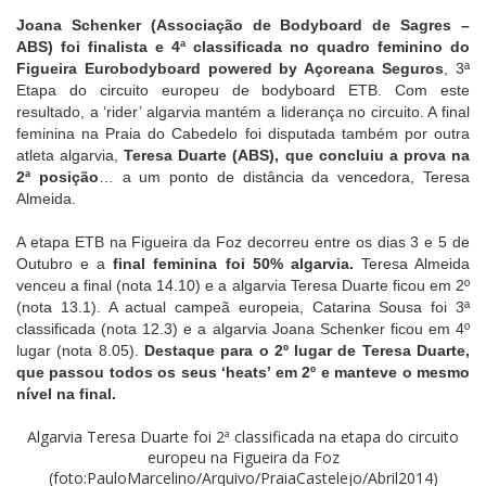
Joana Schenker (Associação de Bodyboard de Sagres –
ABS) foi finalista e 4ª classificada no quadro feminino do
Figueira Eurobodyboard powered by Açoreana Seguros
, 3ª
Etapa do circuito europeu de bodyboard ETB. Com este
resultado, a ‘rider’ algarvia mantém a liderança no circuito. A final
feminina na Praia do Cabedelo foi disputada também por outra
atleta algarvia,
Teresa Duarte (ABS), que concluiu a prova na
2ª posição
… a um ponto de distância da vencedora, Teresa
Almeida.
A etapa ETB na Figueira da Foz decorreu entre os dias 3 e 5 de
Outubro e a
final feminina foi 50% algarvia.
Teresa Almeida
venceu a final (nota 14.10) e a algarvia Teresa Duarte ficou em 2º
(nota 13.1). A actual campeã europeia, Catarina Sousa foi 3ª
classificada (nota 12.3) e a algarvia Joana Schenker ficou em 4º
lugar (nota 8.05).
Destaque para o 2º lugar de Teresa Duarte,
que passou todos os seus ‘heats’ em 2º e manteve o mesmo
nível na final.
Algarvia Teresa Duarte foi 2ª classificada na etapa do circuito
europeu na Figueira da Foz
(foto:PauloMarcelino/Arquivo/PraiaCastelejo/Abril2014)