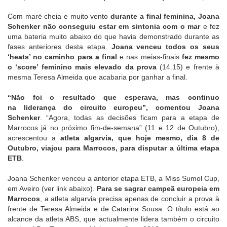
Com maré cheia e muito vento
durante a final feminina, Joana
Schenker não conseguiu estar em sintonia com o mar
e fez
uma bateria muito abaixo do que havia demonstrado durante as
fases anteriores desta etapa.
Joana venceu todos os seus
‘heats’ no caminho para a final
e nas meias-finais
fez mesmo
o ‘score’ feminino mais elevado da prova
(14.15) e frente à
mesma Teresa Almeida que acabaria por ganhar a final.
“Não foi o resultado que esperava, mas continuo
na liderança do circuito europeu”, comentou Joana
Schenker
. “Agora, todas as decisões ficam para a etapa de
Marrocos já no próximo fim-de-semana” (11 e 12 de Outubro),
acrescentou a
atleta algarvia, que hoje mesmo, dia 8 de
Outubro, viajou para Marrocos, para disputar a última etapa
ETB
.
Joana Schenker venceu a anterior etapa ETB, a Miss Sumol Cup,
em Aveiro (ver link abaixo).
Para se sagrar campeã europeia em
Marrocos
, a atleta algarvia precisa apenas de concluir a prova à
frente de Teresa Almeida e de Catarina Sousa. O título está ao
alcance da atleta ABS, que actualmente lidera também o circuito