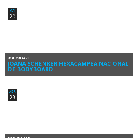
louvor à atleta algarvia Joana Schenker, pelo êxito nacional e […]
MAI
20
BODYBOARD
JOANA SCHENKER HEXACAMPEÃ NACIONAL
DE BODYBOARD
Joana Schenker (Associação de Bodyboard de Sagres) sagrou-se
Hexacampeã Nacional de Bodyboard Feminino, ao vencer a 3ª Etapa
do Circuito […]
ABR
23