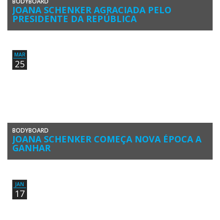
BODYBOARD
JOANA SCHENKER AGRACIADA PELO
PRESIDENTE DA REPÚBLICA
A atleta algarvia Joana Schenker foi agraciada com o grau Oficial da
Ordem de Mérito pelo Presidente da República, Marcelo […]
MAR
25
BODYBOARD
JOANA SCHENKER COMEÇA NOVA ÉPOCA A
GANHAR
Joana Schenker (Associação de Bodyboard) venceu a categoria
Feminino na 1ª Etapa do Circuito Nacional de Bodyboard 2019,
disputada em […]
JAN
17