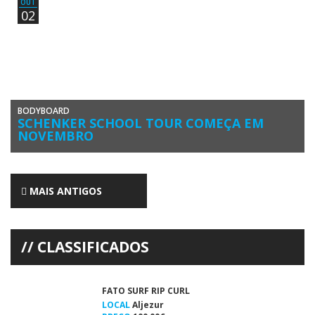
OUT
02
BODYBOARD
SCHENKER SCHOOL TOUR COMEÇA EM
NOVEMBRO
A campeã mundial de bodyboard Joana Schenker vai, durante o ano
letivo de 2018/19, com o apoio da Fundação Oceano […]
MAIS ANTIGOS
CLASSIFICADOS
FATO SURF RIP CURL
LOCAL
Aljezur