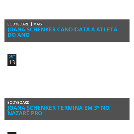
BODYBOARD
|
MAIS
JOANA SCHENKER CANDIDATA A ATLETA
DO ANO
A bodyboarder algarvia Joana Schenker é, pelo segundo ano
consecutivo, finalista candidata ao Prémio Atleta Feminino do Ano da
Confederação […]
OUT
13
BODYBOARD
JOANA SCHENKER TERMINA EM 3º NO
NAZARÉ PRO
Joana Schenker passou o testemunho de campeã no circuito mundial
de bodyboard feminino APB World Tour. A atleta da Associação […]