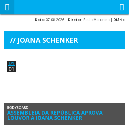
Data:
07-08-2026 |
Diretor:
Paulo Marcelino |
Diário
JOANA SCHENKER
JUN
01
BODYBOARD
ASSEMBLEIA DA REPÚBLICA APROVA
LOUVOR A JOANA SCHENKER
A Assembleia da República aprovou por unanimidade um voto de