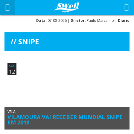
Data:
07-08-2026 |
Diretor:
Paulo Marcelino |
Diário
SNIPE
AGO
12
VELA
VILAMOURA VAI RECEBER MUNDIAL SNIPE
EM 2018
Os mundiais Junior e Sénior 2017 em La Coruña ficaram marcados