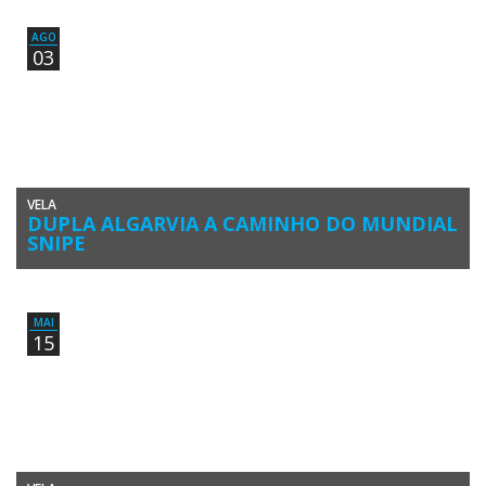
pelos espetaculares resultados da tripulação portuguesa Mafalda
Pires de […]
AGO
03
VELA
DUPLA ALGARVIA A CAMINHO DO MUNDIAL
SNIPE
A equipa algarvia Blausina Sailing Team viaja amanhã para La Coruña,
em Espanha, para participar no Campeonato do Mundo da […]
MAI
15