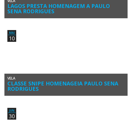
VELA
LAGOS PRESTA HOMENAGEM A PAULO
SENA RODRIGUES
O Clube de Vela de Lagos recebeu este fim-de-semana, 13 e 14 de
maio, a 2ª Prova de Apuramento Nacional […]
MAI
10
VELA
CLASSE SNIPE HOMENAGEIA PAULO SENA
RODRIGUES
A Associação Portuguesa da Classe Snipe e a Associação Regional de
Vela do Sul anunciaram a criação do Troféu Perpétuo […]
JUN
30