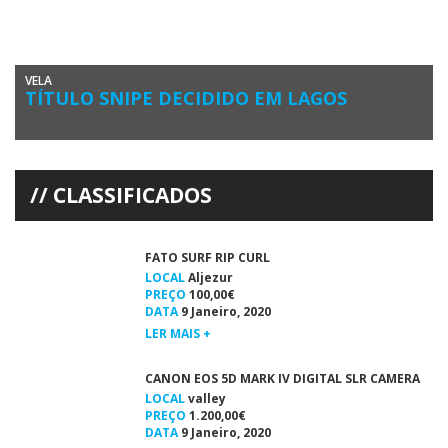
VELA
TÍTULO SNIPE DECIDIDO EM LAGOS
O Clube de Vela de Lagos recebeu o Campeonato Nacional 2015 da
Classe de Vela Snipe, nos dias 26 a […]
CLASSIFICADOS
FATO SURF RIP CURL
LOCAL
Aljezur
PREÇO
100,00€
DATA
9 Janeiro, 2020
LER MAIS +
CANON EOS 5D MARK IV DIGITAL SLR CAMERA
LOCAL
valley
PREÇO
1.200,00€
DATA
9 Janeiro, 2020