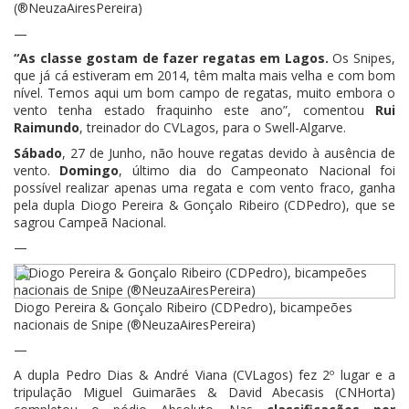
(®NeuzaAiresPereira)
—
“As classe gostam de fazer regatas em Lagos.
Os Snipes,
que já cá estiveram em 2014, têm malta mais velha e com bom
nível. Temos aqui um bom campo de regatas, muito embora o
vento tenha estado fraquinho este ano”, comentou
Rui
Raimundo
, treinador do CVLagos, para o Swell-Algarve.
Sábado
, 27 de Junho, não houve regatas devido à ausência de
vento.
Domingo
, último dia do Campeonato Nacional foi
possível realizar apenas uma regata e com vento fraco, ganha
pela dupla Diogo Pereira & Gonçalo Ribeiro (CDPedro), que se
sagrou Campeã Nacional.
—
Diogo Pereira & Gonçalo Ribeiro (CDPedro), bicampeões
nacionais de Snipe (®NeuzaAiresPereira)
—
A dupla Pedro Dias & André Viana (CVLagos) fez 2º lugar e a
tripulação Miguel Guimarães & David Abecasis (CNHorta)