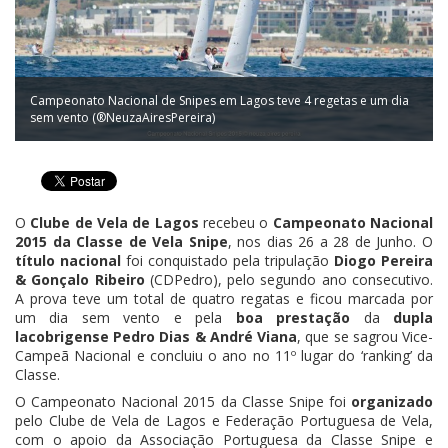
Campeonato Nacional de Snipes em Lagos teve 4 regetas e um dia
sem vento (®NeuzaAiresPereira)
O
Clube de Vela de Lagos
recebeu o
Campeonato Nacional
2015 da Classe de Vela Snipe
, nos dias 26 a 28 de Junho. O
título nacional
foi conquistado pela tripulação
Diogo Pereira
& Gonçalo Ribeiro
(CDPedro), pelo segundo ano consecutivo.
A prova teve um total de quatro regatas e ficou marcada por
um dia sem vento e pela
boa prestação
da
dupla
lacobrigense Pedro Dias & André Viana
, que se sagrou Vice-
Campeã Nacional e concluiu o ano no 11º lugar do ‘ranking’ da
Classe.
O Campeonato Nacional 2015 da Classe Snipe foi
organizado
pelo Clube de Vela de Lagos e Federação Portuguesa de Vela,
com o apoio da Associação Portuguesa da Classe Snipe e