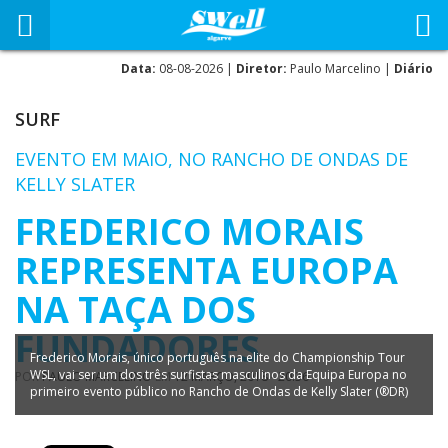
Data:
08-08-2026 |
Diretor:
Paulo Marcelino |
Diário
SURF
EVENTO EM MAIO, NO RANCHO DE ONDAS DE
KELLY SLATER
FREDERICO MORAIS
REPRESENTA EUROPA
NA TAÇA DOS
FUNDADORES
Frederico Morais, único português na elite do Championship Tour
WSL, vai ser um dos três surfistas masculinos da Equipa Europa no
POR
PAULO MARCELINO
EM
12 MARÇO, 2018 - 20:36
primeiro evento público no Rancho de Ondas de Kelly Slater (®DR)