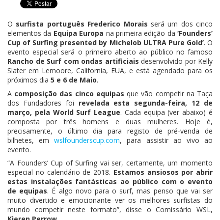
O
surfista português Frederico Morais
será um dos cinco
elementos da
Equipa Europa
na primeira edição da
‘Founders’
Cup of Surfing presented by Michelob ULTRA Pure Gold’
. O
evento especial será o primeiro aberto ao público no famoso
Rancho de Surf com ondas artificiais
desenvolvido por Kelly
Slater em Lemoore, California, EUA, e está agendado para os
próximos dia
5 e 6 de Maio
.
A
composição das cinco equipas
que vão competir na Taça
dos Fundadores foi
revelada esta segunda-feira, 12 de
março, pela World Surf League
. Cada equipa (ver abaixo) é
composta por três homens e duas mulheres. Hoje é,
precisamente, o último dia para registo de pré-venda de
bilhetes, em
wslfounderscup.com
, para assistir ao vivo ao
evento.
“A Founders’ Cup of Surfing vai ser, certamente, um momento
especial no calendário de 2018.
Estamos ansiosos por abrir
estas instalações fantásticas ao público com o evento
de equipas
. É algo novo para o surf, mas penso que vai ser
muito divertido e emocionante ver os melhores surfistas do
mundo competir neste formato”, disse o Comissário WSL,
Kieren Perrow
.