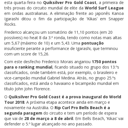
esta quarta-feira no
Quiksilver Pro Gold Coast
, a primeira de
três provas do circuito mundial de elite da
World Surf League
em ondas australianas. A eliminação frente ao japonês Kanoa
Igarashi ditou o fim da participação de ‘Kikas’ em Snapper
Rocks.
Frederico alcançou um somatório de 11,10 pontos (em 20
possíveis) no heat 8 da 3.ª ronda, tendo como notas mais altas
um 5,67 (máximo de 10) e um 5,43. Uma
pontuação
insuficiente perante a performance de Igarashi, que terminou
com um score de 15,26.
Com este desfecho Frederico Morais angariou
1750 pontos
para o ranking mundial
, ficando situado no grupo dos 13.ºs
classificados, onde também está, por exemplo, o brasileiro e
vice-campeão mundial Gabriel Medina. Atrás, no grupo 25.ºs
classificados, está ainda o havaiano e bicampeão mundial em
título John John Florence.
O
Quiksilver Pro Gold Coast é a prova inaugural do World
Tour 2018
. A próxima etapa acontece ainda em março e
novamente na Austrália. O
Rip Curl Pro Bells Beach é a
segunda paragem
do circuito e tem um período de espera
que vai de
28 de março a 8 de abril
. Em Bells Beach, ‘Kikas’ vai
defender o 5.º lugar alcançado no ano passado.