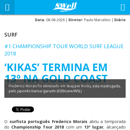
Data:
08-08-2026 |
Diretor:
Paulo Marcelino |
Diário
SURF
#1 CHAMPIONSHIP TOUR WORLD SURF LEAGUE
2018
‘KIKAS’ TERMINA EM
13º NA GOLD COAST
Frederico Morais foi eliminado em Snapper Rocks, esta madrugada,
POR
PAULO MARCELINO
EM
14 MARÇO, 2018 - 10:27
pelo japonês Kanoa Igarashi (EdSloane/WSL)
O
surfista português Frederico Morais
abriu a temporada
do
Championship Tour 2018
com um
13º lugar
, alcançado