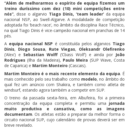
“Além de melhorarmos o espírito de equipa fizemos um
treino duríssimo com dez (10) mini competições entre
nós”
, disse o algarvio
Tiago Dinis, ‘team leader’
da equipa
nacional NSP, ao Swell-Algarve. A modalidade de competição
adoptada foi ‘beach race’, no âmbito da disciplina Race Técnico,
na qual Tiago Dinis é vice-campeão nacional em pranchas de 14
pés.
A
equipa nacional NSP
é constituída pelos algarvios
Tiago
Dinis
,
Diogo Sousa
,
Rute Viegas
,
Oleksandr Olefirenko
(‘Alex’) e
Sebastian Wolff
(‘Cbass Wolf’) e ainda por
João
Rodrigues
(Ilha da Madeira),
Paulo Meira
(SUP Wave, Costa
de Caparica) e
Martim Monteiro
(Cascais).
Martim Monteiro é o mais recente elemento da equipa
. É
mais conhecido pelo seu trabalho como
modelo
, no âmbito do
qual fez um anúncio com Shakira, e também como atleta de
windsurf, estando agora também a competir em SUP.
O treino da passada sexta-feira, em Albufeira, foi a primeira
concentração da equipa completa e permitiu uma
jornada
muito produtiva e cansativa, como as imagens
documentam
. Os atletas estão a preparar da melhor forma o
circuito nacional SUP, cujo calendário de provas deverá ser em
breve revelado.