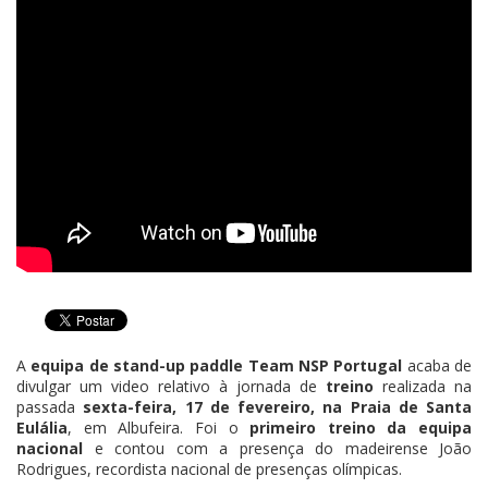
A
equipa de stand-up paddle Team NSP Portugal
acaba de
divulgar um video relativo à jornada de
treino
realizada na
passada
sexta-feira, 17 de fevereiro, na Praia de Santa
Eulália
, em Albufeira. Foi o
primeiro treino da equipa
nacional
e contou com a presença do madeirense João
Rodrigues, recordista nacional de presenças olímpicas.