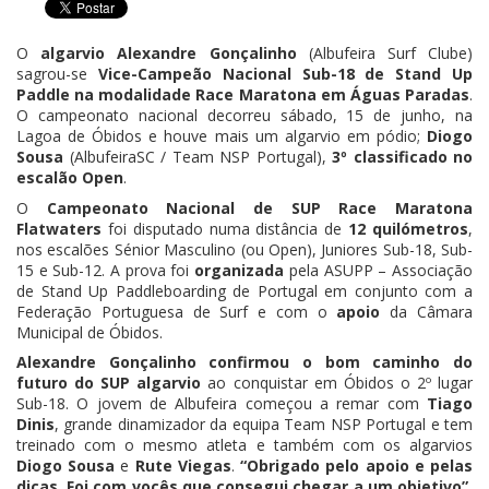
O
algarvio Alexandre Gonçalinho
(Albufeira Surf Clube)
sagrou-se
Vice-Campeão Nacional Sub-18 de Stand Up
Paddle na modalidade Race Maratona em Águas Paradas
.
O campeonato nacional decorreu sábado, 15 de junho, na
Lagoa de Óbidos e houve mais um algarvio em pódio;
Diogo
Sousa
(AlbufeiraSC / Team NSP Portugal),
3º classificado no
escalão Open
.
O
Campeonato Nacional de SUP Race Maratona
Flatwaters
foi disputado numa distância de
12 quilómetros
,
nos escalões Sénior Masculino (ou Open), Juniores Sub-18, Sub-
15 e Sub-12. A prova foi
organizada
pela ASUPP – Associação
de Stand Up Paddleboarding de Portugal em conjunto com a
Federação Portuguesa de Surf e com o
apoio
da Câmara
Municipal de Óbidos.
Alexandre Gonçalinho confirmou o bom caminho do
futuro do SUP algarvio
ao conquistar em Óbidos o 2º lugar
Sub-18. O jovem de Albufeira começou a remar com
Tiago
Dinis
, grande dinamizador da equipa Team NSP Portugal e tem
treinado com o mesmo atleta e também com os algarvios
Diogo Sousa
e
Rute Viegas
.
“Obrigado pelo apoio e pelas
dicas. Foi com vocês que consegui chegar a um objetivo”
,