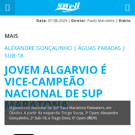
Data:
07-08-2026 |
Diretor:
Paulo Marcelino |
Diário
MAIS
ALEXANDRE GONÇALINHO | ÁGUAS PARADAS |
SUB-18
JOVEM ALGARVIO É
VICE-CAMPEÃO
NACIONAL DE SUP
MARATONA
Algarvios no Nacional de SUP Race Maratona Flatwaters, em
Óbidos. A partir da esquerda: Diogo Sousa, 3º Open; Alexandre
POR
PAULO MARCELINO
EM
16 JUNHO, 2019 - 22:16
Gonçalinho, 2º Sub-18; e Tiago Dinis, 6º Open (®DR)