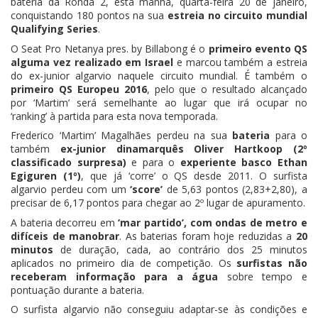
bateria da Ronda 2, esta manhã, quarta-feira 20 de janeiro,
conquistando 180 pontos na sua
estreia no circuito mundial
Qualifying Series
.
O Seat Pro Netanya pres. by Billabong é o
primeiro evento QS
alguma vez realizado em Israel
e marcou também a estreia
do ex-junior algarvio naquele circuito mundial. É também o
primeiro QS Europeu 2016
, pelo que o resultado alcançado
por ‘Martim’ será semelhante ao lugar que irá ocupar no
‘ranking’ à partida para esta nova temporada.
Frederico ‘Martim’ Magalhães perdeu na sua
bateria
para o
também
ex-junior dinamarquês Oliver Hartkoop (2º
classificado surpresa)
e para o
experiente basco Ethan
Egiguren (1º)
, que já ‘corre’ o QS desde 2011. O surfista
algarvio perdeu com um
‘score’
de 5,63 pontos (2,83+2,80), a
precisar de 6,17 pontos para chegar ao 2º lugar de apuramento.
A bateria decorreu em
‘mar partido’, com ondas de metro e
difíceis de manobrar
. As baterias foram hoje reduzidas a
20
minutos
de duração, cada, ao contrário dos 25 minutos
aplicados no primeiro dia de competição. Os
surfistas não
receberam informação para a água
sobre tempo e
pontuação durante a bateria.
O surfista algarvio não conseguiu adaptar-se às condições e