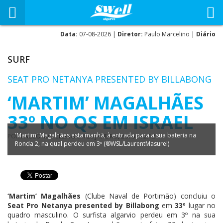
Data:
07-08-2026 |
Diretor:
Paulo Marcelino |
Diário
SURF
SEAT PRO NETANYA PRESENTED BY BILLABONG
‘MARTIM’ MAGALHÃES
33º NO QS EM ISRAEL
'Martim' Magalhães esta manhã, à entrada para a sua bateria na
POR
PAULO MARCELINO
EM
20 JANEIRO, 2016 - 12:12
Ronda 2, na qual perdeu em 3º (®WSL/LaurentMasurel)
‘Martim’ Magalhães
(Clube Naval de Portimão) concluiu o
Seat Pro Netanya presented by Billabong
em
33º
lugar no
quadro masculino. O surfista algarvio perdeu em 3º na sua