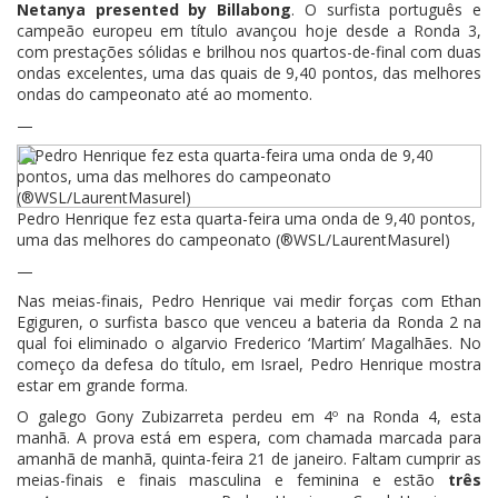
Netanya presented by Billabong
. O surfista português e
campeão europeu em título avançou hoje desde a Ronda 3,
com prestações sólidas e brilhou nos quartos-de-final com duas
ondas excelentes, uma das quais de 9,40 pontos, das melhores
ondas do campeonato até ao momento.
—
Pedro Henrique fez esta quarta-feira uma onda de 9,40 pontos,
uma das melhores do campeonato (®WSL/LaurentMasurel)
—
Nas meias-finais, Pedro Henrique vai medir forças com Ethan
Egiguren, o surfista basco que venceu a bateria da Ronda 2 na
qual foi eliminado o algarvio Frederico ‘Martim’ Magalhães. No
começo da defesa do título, em Israel, Pedro Henrique mostra
estar em grande forma.
O galego Gony Zubizarreta perdeu em 4º na Ronda 4, esta
manhã. A prova está em espera, com chamada marcada para
amanhã de manhã, quinta-feira 21 de janeiro. Faltam cumprir as
meias-finais e finais masculina e feminina e estão
três