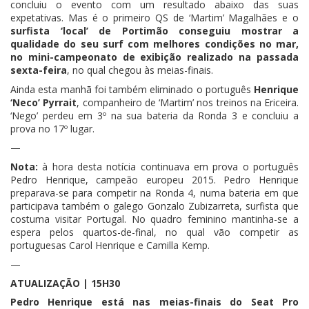
concluiu o evento com um resultado abaixo das suas
expetativas. Mas é o primeiro QS de ‘Martim’ Magalhães e o
surfista ‘local’ de Portimão conseguiu mostrar a
qualidade do seu surf com melhores condições no mar,
no mini-campeonato de exibição realizado na passada
sexta-feira
, no qual chegou às meias-finais.
Ainda esta manhã foi também eliminado o português
Henrique
‘Neco’ Pyrrait
, companheiro de ‘Martim’ nos treinos na Ericeira.
‘Nego’ perdeu em 3º na sua bateria da Ronda 3 e concluiu a
prova no 17º lugar.
—
Nota:
à hora desta notícia continuava em prova o português
Pedro Henrique, campeão europeu 2015. Pedro Henrique
preparava-se para competir na Ronda 4, numa bateria em que
participava também o galego Gonzalo Zubizarreta, surfista que
costuma visitar Portugal. No quadro feminino mantinha-se a
espera pelos quartos-de-final, no qual vão competir as
portuguesas Carol Henrique e Camilla Kemp.
—
ATUALIZAÇÃO | 15H30
Pedro Henrique está nas meias-finais do Seat Pro