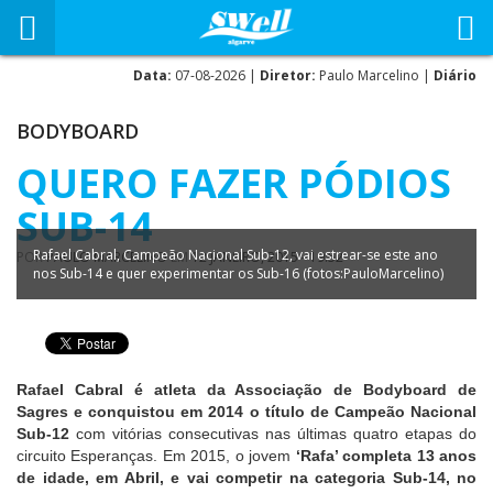
Data:
07-08-2026 |
Diretor:
Paulo Marcelino |
Diário
BODYBOARD
QUERO FAZER PÓDIOS
SUB-14
Rafael Cabral, Campeão Nacional Sub-12, vai estrear-se este ano
POR
PAULO MARCELINO
EM
12 JANEIRO, 2015 - 19:52
nos Sub-14 e quer experimentar os Sub-16 (fotos:PauloMarcelino)
Rafael Cabral é atleta da Associação de Bodyboard de
Sagres e conquistou em 2014 o título de Campeão Nacional
Sub-12
com vitórias consecutivas nas últimas quatro etapas do
circuito Esperanças. Em 2015, o jovem
‘Rafa’ completa 13 anos
de idade, em Abril, e vai competir na categoria Sub-14, no