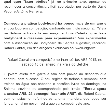
qual quer “fazer pódios” já no primeiro ano
, apesar de
reconhecer a concorrência difícil, sobretudo, por parte de David
Vedor e António Ferreira.
Começou a praticar bodyboard há pouco mais de um ano
e
entrou logo em competição, ganhando um título nacional.
“Vivia
na Salema e havia lá um moço, o Luís Cabrita, que fazia
bodyboard e disse-me para experimentar.
Vim experimentar
com a Associação de Bodyboard de Sagres e gostei”, recordou
Rafael Cabral, em declarações exclusivas ao Swell-Algarve.
Rafael Cabral em competição no Inter-sócios ABS 2015, no
sábado 10 de Janeiro, na Praia do Beliche
O jovem atleta tem garra e fala com paixão do desporto que
adoptou com sucesso. O seu regime de treinos é semanal, com
treinos na água aos sábados e sessões livres ao domingo, na
Salema, sozinho ou acompanhado pelo irmão.
“Estou agora
a acabar ARS. Já consegui fazer três ARS”
, diz Rafael Cabral,
com entusiasmo, referindo-se a uma manobra que pode ser
fundamental no novo nível a que vai competir este ano.