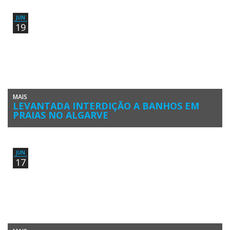
município. Após a inspeção da Agência Portuguesa do […]
JUN
19
MAIS
LEVANTADA INTERDIÇÃO A BANHOS EM
PRAIAS NO ALGARVE
A Agência Portuguesa do Ambiente anunciou esta quarta-feira, 19 de
junho, o levantamento do desaconselhamento a banhos nas praias
algarvias […]
JUN
17