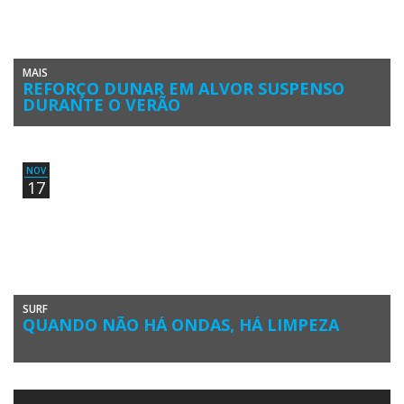
MAIS
REFORÇO DUNAR EM ALVOR SUSPENSO
DURANTE O VERÃO
Os trabalhos que atualmente decorrem na Praia de Alvor, visando a
alimentação artificial e reforço do respetivo cordão dunar, serão […]
NOV
17
SURF
QUANDO NÃO HÁ ONDAS, HÁ LIMPEZA
Em dia de pouca emoção nas ondas, os surfistas na Praia da Rocha
desviaram a sua atenção para a limpeza […]