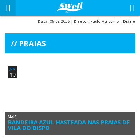
Data:
06-08-2026 |
Diretor:
Paulo Marcelino |
Diário
PRAIAS
JUN
19
MAIS
BANDEIRA AZUL HASTEADA NAS PRAIAS DE
VILA DO BISPO
Vila do Bispo voltou a hastear a Bandeira Azul nas praias do