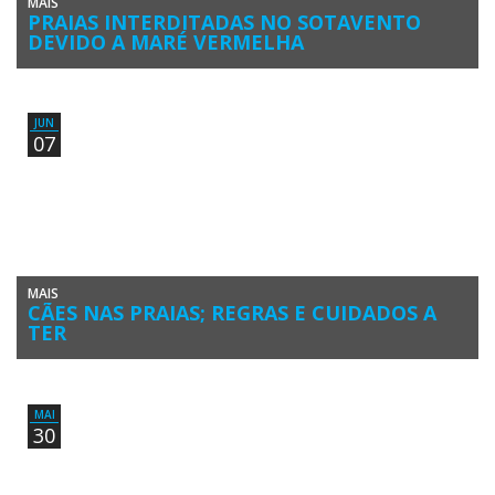
MAIS
PRAIAS INTERDITADAS NO SOTAVENTO
DEVIDO A MARÉ VERMELHA
As praias entre a Ilha do Farol (Olhão), Vilamoura e até à Rocha
Baixinha (Albufeira) estão interditadas a banhos devido […]
JUN
07
MAIS
CÃES NAS PRAIAS; REGRAS E CUIDADOS A
TER
As praias apesar de constituírem um bem do domínio público estão
sujeitas a um conjunto de regras de organização e
gestão definidos pela APA – Agência Portuguesa […]
MAI
30