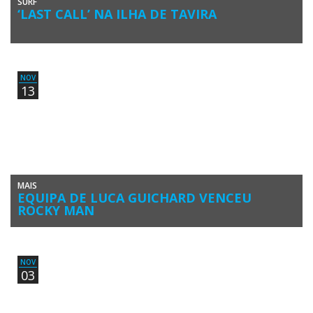
SURF
‘LAST CALL’ NA ILHA DE TAVIRA
Octávio Lourenço e Luca Guichard foram apanhados pela objetiva de
Luís Gamito na Ilha de Tavira, ontem, quinta-feira 25 de […]
NOV
13
MAIS
EQUIPA DE LUCA GUICHARD VENCEU
ROCKY MAN
O ‘Team Escandinávia‘, com o surfista algarvio Luca Guichard; venceu
a quarta edição anual do Desafio Rocky Man, realizado no […]
NOV
03