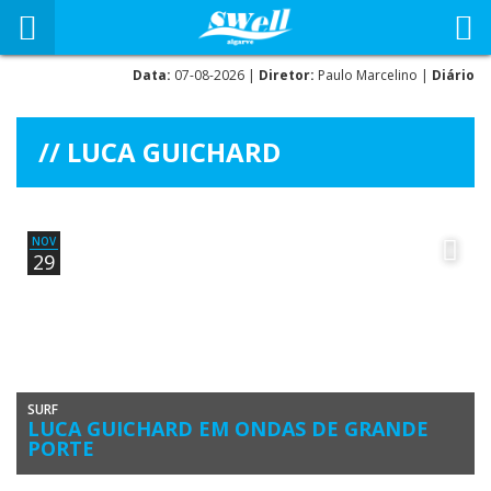
Data:
07-08-2026 |
Diretor:
Paulo Marcelino |
Diário
LUCA GUICHARD
NOV
29
SURF
LUCA GUICHARD EM ONDAS DE GRANDE
PORTE
O surfista algarvio Luca Guichard tem um novo video ‘na praça’. O