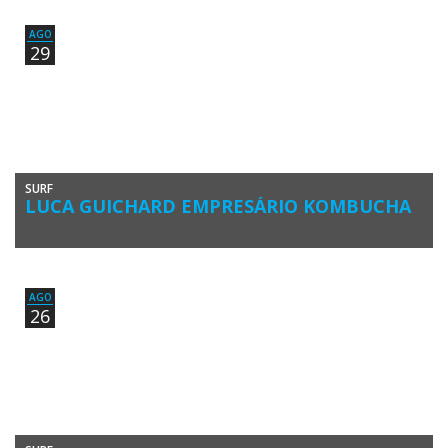
talento do luso-noruegês de 28 anos de idade […]
AGO
29
SURF
LUCA GUICHARD EMPRESÁRIO KOMBUCHA
O surfista algarvio Luca Guichard não participou em competições de
surf na presente temporada. A ausência do talentoso surfista, Top […]
AGO
26