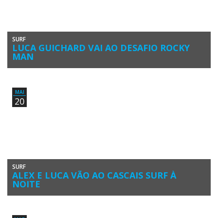
SURF
LUCA GUICHARD VAI AO DESAFIO ROCKY
MAN
O surfista algarvio Luca Guichard (Algarve Surf Clube) está de partida
para o Brasil, onde vai representar uma equipa nacional […]
MAI
20
SURF
ALEX E LUCA VÃO AO CASCAIS SURF À
NOITE
Os algarvios Alex Botelho e Luca Guichard foram convidados e vão
participar na quarta edição do Cascais Surf à Noite […]