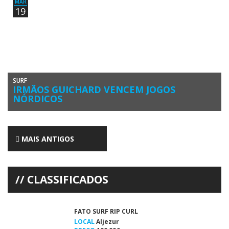
MAR
19
SURF
IRMÃOS GUICHARD VENCEM JOGOS
NÓRDICOS
Os gémeos Joackim e Luca Guichard iniciaram a época desportiva
com uma vitória nos Jogos Nórdicos de Surf, na Noruega. […]
MAIS ANTIGOS
CLASSIFICADOS
FATO SURF RIP CURL
LOCAL
Aljezur