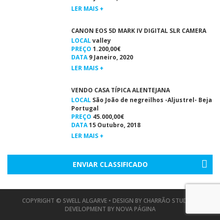
LER MAIS +
CANON EOS 5D MARK IV DIGITAL SLR CAMERA
LOCAL
valley
PREÇO
1.200,00€
DATA
9 Janeiro, 2020
LER MAIS +
VENDO CASA TÍPICA ALENTEJANA
LOCAL
São João de negreilhos -Aljustrel- Beja
Portugal
PREÇO
45.000,00€
DATA
15 Outubro, 2018
LER MAIS +
ENVIAR CLASSIFICADO
COPYRIGHT © SWELL ALGARVE • DESIGN BY
CHARRÃO STUDIO
•
DEVELOPMENT BY
NOVA PÁGINA