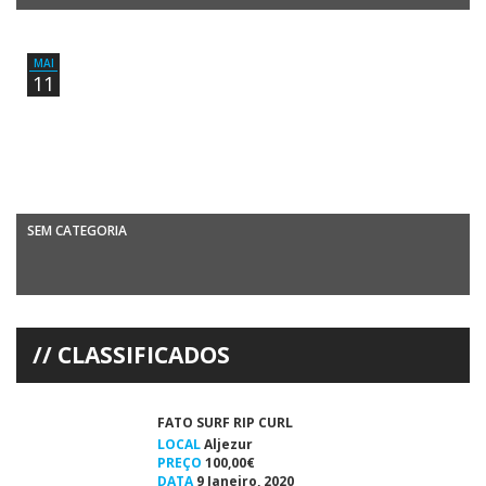
Yolanda Hopkins (com prancha) venceu a Etapa em Femininos e Marta
Theriaga (à direita) foi 2ª(foto:DireitosReservados) Yolanda Sequeira-
Hopkins, atleta do […]
MAI
11
SEM CATEGORIA
Surf – Circuito do Alentejo 2013FINAL VOLTA A SER ADIADA Paulo
Alves Almeida, de Portimão, é um forte candidato ao […]
CLASSIFICADOS
FATO SURF RIP CURL
LOCAL
Aljezur
PREÇO
100,00€
DATA
9 Janeiro, 2020