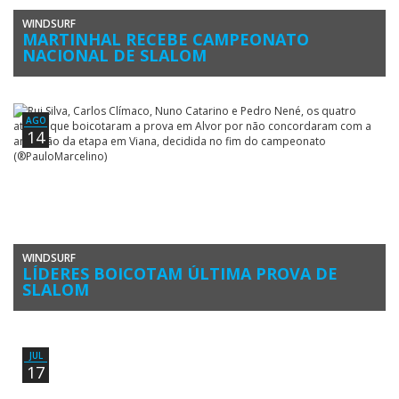
WINDSURF
MARTINHAL RECEBE CAMPEONATO
NACIONAL DE SLALOM
A Praia do Martinhal, junto a Sagres, concelho de Vila do Bispo, vai
receber o Campeonato Nacional de Slalom Windsurfing […]
AGO
14
WINDSURF
LÍDERES BOICOTAM ÚLTIMA PROVA DE
SLALOM
Miguel Martinho (Clube Naval de Portimão) é o Campeão Nacional de
Slalom Windsurfing 2018. O título foi alcançado em Alvor, […]
JUL
17