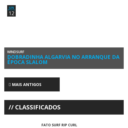
[…]
JUN
12
WINDSURF
DOBRADINHA ALGARVIA NO ARRANQUE DA
ÉPOCA SLALOM
O Campeonato Nacional de Slalom Windsurfing 2018 começou com
uma dobradinha algarvia no pódio. A 1ª Etapa decorreu em Viana […]
MAIS ANTIGOS
CLASSIFICADOS
FATO SURF RIP CURL