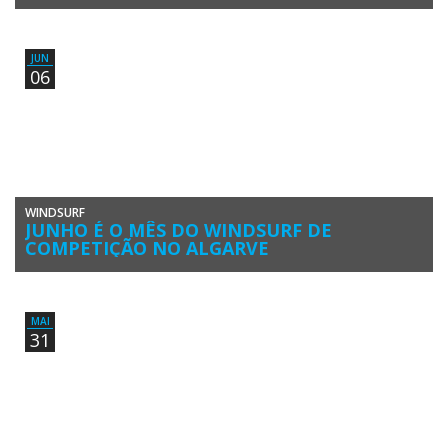
Martim Monteiro (Windsurf Portugal Club) sagrou-se Campeão
Nacional de Slalom Windsurfing 2019. O modelo e ator de Carcavelos
obteve o […]
JUN
06
WINDSURF
JUNHO É O MÊS DO WINDSURF DE
COMPETIÇÃO NO ALGARVE
O Campeonato Nacional de Formula Foil 2019 foi transferido de
Almada para Portimão, passando a integrar uma sequência de
provas […]
MAI
31