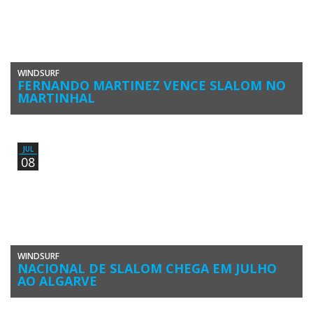
WINDSURF
FERNANDO MARTINEZ VENCE SLALOM NO
MARTINHAL
O Campeonato Nacional de Slalom Windsurf Grayline Portugal 2018,
deslocou-se à praia do Martinhal, em Sagres, Vila do Bispo, para […]
JUL
08
WINDSURF
NACIONAL DE SLALOM CHEGA EM JULHO
AO ALGARVE
O Campeonato Nacional de Slalom Windsurfing Grayline Portugal
2018 é muda-se para o Algarve este mês. O campeonato é composto