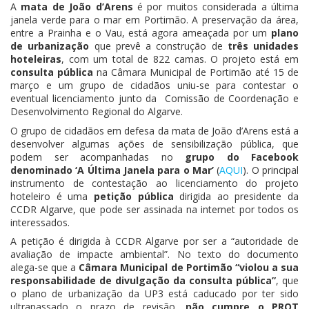
A
mata de João d’Arens
é por muitos considerada a última
janela verde para o mar em Portimão. A preservação da área,
entre a Prainha e o Vau, está agora ameaçada por um
plano
de urbanização
que prevê a construção de
três unidades
hoteleiras
, com um total de 822 camas. O projeto está em
consulta pública
na Câmara Municipal de Portimão até 15 de
março e um grupo de cidadãos uniu-se para contestar o
eventual licenciamento junto da Comissão de Coordenação e
Desenvolvimento Regional do Algarve.
O grupo de cidadãos em defesa da mata de João d’Arens está a
desenvolver algumas ações de sensibilização pública, que
podem ser acompanhadas no
grupo do Facebook
denominado ‘A Última Janela para o Mar’
(
AQUI
). O principal
instrumento de contestação ao licenciamento do projeto
hoteleiro é uma
petição pública
dirigida ao presidente da
CCDR Algarve, que pode ser assinada na internet por todos os
interessados.
A petição é dirigida à CCDR Algarve por ser a “autoridade de
avaliação de impacte ambiental”. No texto do documento
alega-se que a
Câmara Municipal de Portimão “violou a sua
responsabilidade de divulgação da consulta pública”
, que
o plano de urbanização da UP3 está caducado por ter sido
ultrapassado o prazo de revisão,
não cumpre o PROT