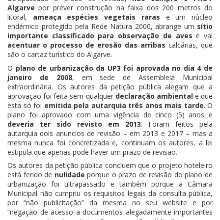
Algarve
por prever construção na faixa dos 200 metros do
litoral,
ameaça espécies vegetais raras
e um núcleo
endémico protegido pela Rede Natura 2000, abrange um
sítio
importante classificado para observação de aves
e vai
acentuar o processo de erosão das arribas
calcárias, que
são o cartaz turístico do Algarve.
O
plano de urbanização da UP3 foi aprovada no dia 4 de
janeiro de 2008
, em sede de Assembleia Municipal
extraordinária. Os autores da petição pública alegam que a
aprovação foi feita sem qualquer
declaração ambiental
e que
esta só foi
emitida pela autarquia três anos mais tarde
. O
plano foi aprovado com uma vigência de cinco (5) anos e
deveria ter sido revisto em 2013
. Foram feitos pela
autarquia dois anúncios de revisão – em 2013 e 2017 – mas a
mesma nunca foi concretizada e, continuam os autores, a lei
estipula que apenas pode haver um prazo de revisão.
Os autores da petição pública concluem que o projeto hoteleiro
está ferido de
nulidade
porque o prazo de revisão do plano de
urbanização foi ultrapassado e também porque a Câmara
Municipal não cumpriu os requisitos legais da consulta pública,
por “não publicitação” da mesma no seu website e por
“negação de acesso a documentos alegadamente importantes