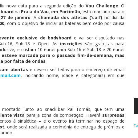
idiu nova data para a segunda edição do
Vau Challenge
. O
yboard
na
Praia do Vau, em Portimão
, está marcado para o
 27 de janeiro
. A
chamada dos atletas (‘call’)
no dia da
00
, com o objetivo de iniciar as baterias bem cedo por causa
evento exclusivo de bodyboard
e vai ser disputado nas
Sub-16, Sub-18 e Open. As
inscrições
são gratuitas para
nclusive, e custam 10 euros para Sub-16 e Sub-18 e 20 euros
 esteve marcada para o passado fim-de-semana, mas
a por falta de ondas
.
nuam abertas
e devem ser feitas para o endereço de email
mail.com
, indicando nome, idade e categoria(s) em que
r montado junto ao snack-bar Pai Tomás, que tem uma
lente vista
para a zona de competição. Haverá
surpresas
entos à sinalética – e o evento irá terminar no espaço de
Tw
ot
, onde será realizada a cerimónia de entrega de prémios e
tarado.