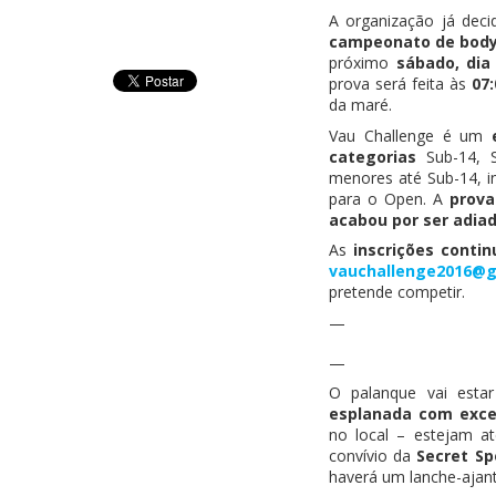
A organização já dec
campeonato de bod
próximo
sábado, dia
prova será feita às
07:
da maré.
Vau Challenge é um
categorias
Sub-14, 
menores até Sub-14, i
para o Open. A
prova
acabou por ser adiad
As
inscrições conti
vauchallenge2016@g
pretende competir.
—
—
O palanque vai esta
esplanada com exce
no local – estejam at
convívio da
Secret Sp
haverá um lanche-ajan