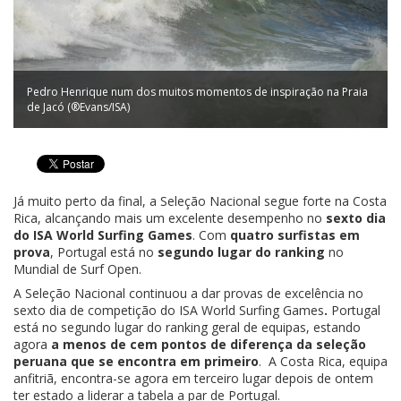
Pedro Henrique num dos muitos momentos de inspiração na Praia
de Jacó (®Evans/ISA)
Já muito perto da final, a Seleção Nacional segue forte na Costa
Rica, alcançando mais um excelente desempenho no
sexto dia
do ISA World Surfing Games
. Com
quatro surfistas em
prova
, Portugal está no
segundo lugar do ranking
no
Mundial de Surf Open.
A Seleção Nacional continuou a dar provas de excelência no
sexto dia de competição do ISA World Surfing Games
.
Portugal
está no segundo lugar do ranking geral de equipas, estando
agora
a menos de cem pontos de diferença da seleção
peruana que se encontra em primeiro
. A Costa Rica, equipa
anfitriã, encontra-se agora em terceiro lugar depois de ontem
ter estado a liderar a tabela a par de Portugal.