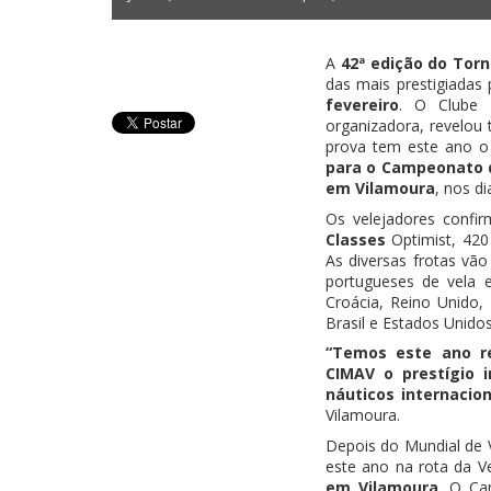
A
42ª edição do Torn
das mais prestigiadas 
fevereiro
. O Clube I
organizadora, revelou 
prova tem este ano o 
para o Campeonato d
em Vilamoura
, nos di
Os velejadores confi
Classes
Optimist, 420 
As diversas frotas vão
portugueses de vela
Croácia, Reino Unido, 
Brasil e Estados Unido
“Temos este ano re
CIMAV o prestígio 
náuticos internacion
Vilamoura.
Depois do Mundial de V
este ano na rota da V
em Vilamoura
. O Ca