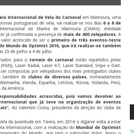
eio Internacional de Vela do Carnaval
em Vilamoura, uma
provas portuguesas de vela, vai realizar-se nos dias
6 a 8 de
nternacional da Marina de Vilamoura (CIMAV), entidade
ter já confirmada a presença de
mais de 400 velejadores
. A
valor acrescido de ser o
primeiro de três eventos-teste
o Mundo de Optimist 2016, que irá realizar-se também
as 25 de junho a 4 de julho.
rmados para o
torneio do carnaval
estão repartidos pelas
(PAN), Laser Radial, Laser 4.7, Laser Standard, Snipe e Dart.
 ser compostas por velejadores dos mais prestigiados clubes
 e também de
clubes de diversos países
, nomeadamente
Alemanha, Irlanda, Espanha, Letónia, Rússia, Holanda, Perú,
s da América.
sponsabilidades acrescidas, pois vamos devolver ao
internacional que já teve na organização de eventos
ais”
, diz Valentim Costa, presidente da direção do clube de
ela da Juventude em Tavira, em 2014; o Algarve volta a estar
ela Internacional, com a realização do
Mundial de Optimist
Tw
mpeonato do Mundo, que tem o patrocínio Volvo, levou o