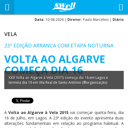
Data:
10-08-2026 |
Diretor:
Paulo Marcelino |
Diário
VELA
23ª EDIÇÃO ARRANCA COM ETAPA NOTURNA
VOLTA AO ALGARVE
COMEÇA DIA 16
XXIII Volta ao Algarve à Vela (2015) começa dia 16 em Lagos e
POR
PAULO MARCELINO
EM
13 JULHO, 2015 - 17:23
termina dia 19 em Vila Real de Santo António (®organização)
A
Volta ao Algarve à Vela 2015
vai começar quinta-feira, dia
16 de Julho, em Lagos. A 23ª edição do evento apresenta duas
alterações fundamentais em relação ao programa habitual. A