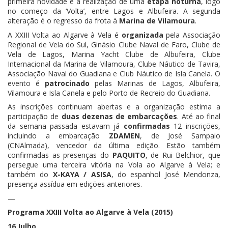
primeira novidade é a realização de uma
etapa noturna
, logo
no começo da ‘Volta’, entre Lagos e Albufeira. A segunda
alteração é o regresso da frota à
Marina de Vilamoura
.
A XXIII Volta ao Algarve à Vela é
organizada
pela Associação
Regional de Vela do Sul, Ginásio Clube Naval de Faro, Clube de
Vela de Lagos, Marina Yacht Clube de Albufeira, Clube
Internacional da Marina de Vilamoura, Clube Náutico de Tavira,
Associação Naval do Guadiana e Club Náutico de Isla Canela. O
evento é
patrocinado
pelas Marinas de Lagos, Albufeira,
Vilamoura e Isla Canela e pelo Porto de Recreio do Guadiana.
As inscrições continuam abertas e a organização estima a
participação de
duas dezenas de embarcações
. Até ao final
da semana passada estavam já
confirmadas
12 inscrições,
incluindo a embarcação
ZDAMEN
, de José Sampaio
(CNAlmada), vencedor da última edição. Estão também
confirmadas as presenças do
PAQUITO
, de Rui Belchior, que
persegue uma terceira vitória na Vola ao Algarve à Vela; e
também do
X-KAYA / ASISA
, do espanhol José Mendonza,
presença assídua em edições anteriores.
—
Programa XXIII Volta ao Algarve à Vela (2015)
16 Julho