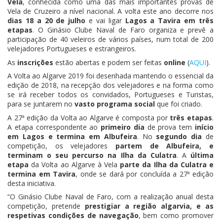
Vela
, conhecida como uma das mais importantes provas de
Vela de Cruzeiro a nível nacional. A volta este ano decorre nos
dias 18 a 20 de julho
e vai ligar
Lagos a Tavira em três
etapas
. O Ginásio Clube Naval de Faro organiza e prevê a
participação de 40 veleiros de vários países, num total de 200
velejadores Portugueses e estrangeiros.
As
inscrições
estão abertas e podem ser feitas
online
(
AQUI
).
A Volta ao Algarve 2019 foi desenhada mantendo o essencial da
edição de 2018, na recepção dos velejadores e na forma como
se irá receber todos os convidados, Portugueses e Turistas,
para se juntarem no
vasto programa social
que foi criado.
A 27ª edição da Volta ao Algarve é composta por
três etapas
.
A etapa correspondente ao
primeiro dia
de prova tem
início
em Lagos e termina em Albufeira
. No
segundo dia
de
competição, os velejadores
partem de Albufeira, e
terminam o seu percurso na Ilha da Culatra
. A
última
etapa
da Volta ao Algarve à Vela
parte da Ilha da Culatra e
termina em Tavira
, onde se dará por concluída a 27ª edição
desta iniciativa.
“O Ginásio Clube Naval de Faro, com a realização anual desta
competição, pretende
prestigiar a região algarvia, e as
respetivas condições de navegação
, bem como promover