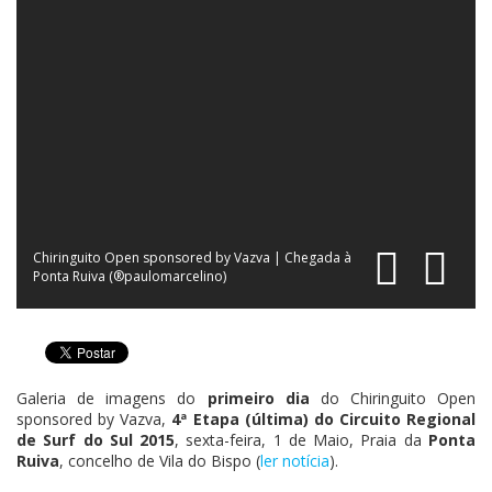
Chiringuito Open sponsored by Vazva | Chegada à
Ponta Ruiva (®paulomarcelino)
Galeria de imagens do
primeiro dia
do Chiringuito Open
sponsored by Vazva,
4ª Etapa (última) do Circuito Regional
de Surf do Sul 2015
, sexta-feira, 1 de Maio, Praia da
Ponta
Ruiva
, concelho de Vila do Bispo (
ler notícia
).