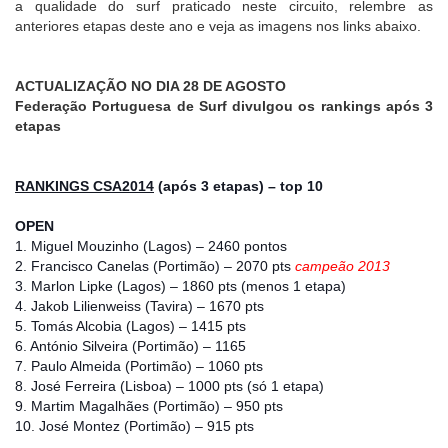
a qualidade do surf praticado neste circuito, relembre as
anteriores etapas deste ano e veja as imagens nos links abaixo.
ACTUALIZAÇÃO NO DIA 28 DE AGOSTO
Federação Portuguesa de Surf divulgou os rankings após 3
etapas
RANKINGS CSA2014
(após 3 etapas) – top 10
OPEN
1. Miguel Mouzinho (Lagos) – 2460 pontos
2. Francisco Canelas (Portimão) – 2070 pts
campeão 2013
3. Marlon Lipke (Lagos) – 1860 pts (menos 1 etapa)
4. Jakob Lilienweiss (Tavira) – 1670 pts
5. Tomás Alcobia (Lagos) – 1415 pts
6. António Silveira (Portimão) – 1165
7. Paulo Almeida (Portimão) – 1060 pts
8. José Ferreira (Lisboa) – 1000 pts (só 1 etapa)
9. Martim Magalhães (Portimão) – 950 pts
10. José Montez (Portimão) – 915 pts