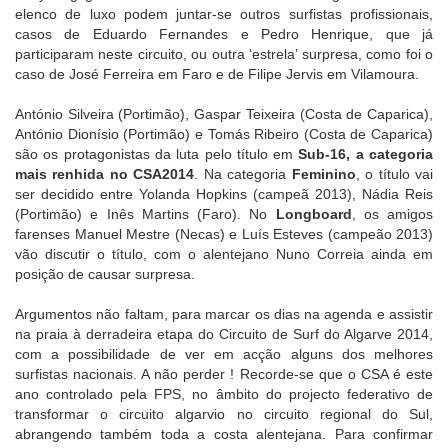
elenco de luxo podem juntar-se outros surfistas profissionais,
casos de Eduardo Fernandes e Pedro Henrique, que já
participaram neste circuito, ou outra ‘estrela’ surpresa, como foi o
caso de José Ferreira em Faro e de Filipe Jervis em Vilamoura.
António Silveira (Portimão), Gaspar Teixeira (Costa de Caparica),
António Dionísio (Portimão) e Tomás Ribeiro (Costa de Caparica)
são os protagonistas da luta pelo título em
Sub-16, a categoria
mais renhida no CSA2014
. Na categoria
Feminino
, o título vai
ser decidido entre Yolanda Hopkins (campeã 2013), Nádia Reis
(Portimão) e Inês Martins (Faro). No
Longboard
, os amigos
farenses Manuel Mestre (Necas) e Luís Esteves (campeão 2013)
vão discutir o título, com o alentejano Nuno Correia ainda em
posição de causar surpresa.
Argumentos não faltam, para marcar os dias na agenda e assistir
na praia à derradeira etapa do Circuito de Surf do Algarve 2014,
com a possibilidade de ver em acção alguns dos melhores
surfistas nacionais. A não perder ! Recorde-se que o CSA é este
ano controlado pela FPS, no âmbito do projecto federativo de
transformar o circuito algarvio no circuito regional do Sul,
abrangendo também toda a costa alentejana. Para confirmar