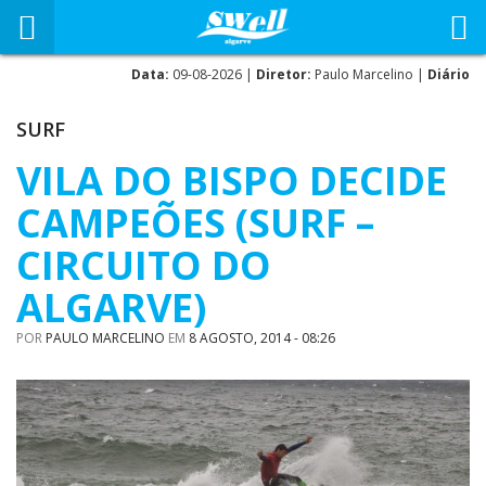
Data:
09-08-2026 |
Diretor:
Paulo Marcelino |
Diário
SURF
VILA DO BISPO DECIDE
CAMPEÕES (SURF –
CIRCUITO DO
ALGARVE)
POR
PAULO MARCELINO
EM
8 AGOSTO, 2014 - 08:26