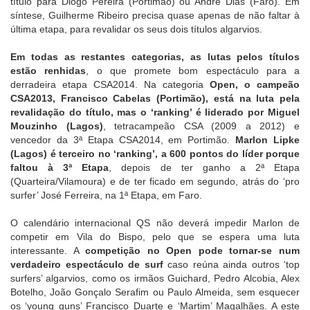
título para Diogo Pereira (Portimão) ou André Dias (Faro). Em
síntese, Guilherme Ribeiro precisa quase apenas de não faltar à
última etapa, para revalidar os seus dois títulos algarvios.
Em todas as restantes categorias, as lutas pelos títulos
estão renhidas
, o que promete bom espectáculo para a
derradeira etapa CSA2014. Na categoria
Open, o campeão
CSA2013, Francisco Cabelas (Portimão), está na luta pela
revalidação do título, mas o ‘ranking’ é liderado por Miguel
Mouzinho (Lagos)
, tetracampeão CSA (2009 a 2012) e
vencedor da 3ª Etapa CSA2014, em Portimão.
Marlon Lipke
(Lagos) é terceiro no ‘ranking’, a 600 pontos do líder porque
faltou à 3ª Etapa
, depois de ter ganho a 2ª Etapa
(Quarteira/Vilamoura) e de ter ficado em segundo, atrás do ‘pro
surfer’ José Ferreira, na 1ª Etapa, em Faro.
O calendário internacional QS não deverá impedir Marlon de
competir em Vila do Bispo, pelo que se espera uma luta
interessante. A
competição no Open pode tornar-se num
verdadeiro espectáculo de surf
caso reúna ainda outros ‘top
surfers’ algarvios, como os irmãos Guichard, Pedro Alcobia, Alex
Botelho, João Gonçalo Serafim ou Paulo Almeida, sem esquecer
os ‘young guns’ Francisco Duarte e ‘Martim’ Magalhães. A este