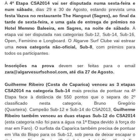
A
4ª Etapa CSA2014 vai ser disputada numa sexta-feira e
num sábado
, dias 29 e 30 de Agosto, estando prevista uma
festa Vazva no restaurante The Hangout (Sagres), ao final da
tarde de sexta-feira, e uma
gala de entrega de prémios no
Hotel Memmo Baleeira, em Sagres, na noite de sábado
. A
etapa vai ser disputada nas categorias Sub-12, Sub-14, Sub-16,
Open, Feminino e Longboard. O Algarve Surf Clube vai estrear
uma
nova categoria não-oficial, Sub-8
, com prémios para
todos os participantes.
Inscrições na prova
devem ser feitas para o email
zara@algarvesurfschool.com, até dia 27 de Agosto.
Guilherme Ribeiro (Costa de Caparica) venceu as 3 etapas
CSA2014 na categoria Sub-14
mais precisa de pontuar na 4ª
Etapa face à distância de 550 pontos que o separa do 2º
classificado nesta categoria, Bruno Gregório
(Quarteira).
Campeão Sub-12 e Sub-14 do CSA2013,
Guilherme
Ribeiro também venceu as duas etapas Sub-12 do CSA2014
(esta categoria não foi para a água na 1ª Etapa devido à força do
mar em Faro). O surfista da Caparica também precisa de pontuar
em Vila do Bispo para os Sub-12, sob pena de deixar escapar o