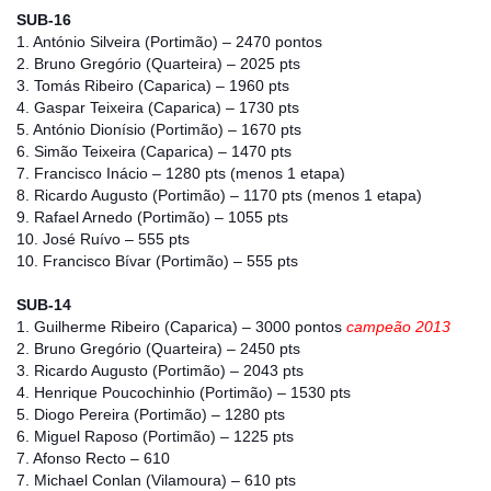
SUB-16
1. António Silveira (Portimão) – 2470 pontos
2. Bruno Gregório (Quarteira) – 2025 pts
3. Tomás Ribeiro (Caparica) – 1960 pts
4. Gaspar Teixeira (Caparica) – 1730 pts
5. António Dionísio (Portimão) – 1670 pts
6. Simão Teixeira (Caparica) – 1470 pts
7. Francisco Inácio – 1280 pts (menos 1 etapa)
8. Ricardo Augusto (Portimão) – 1170 pts (menos 1 etapa)
9. Rafael Arnedo (Portimão) – 1055 pts
10. José Ruívo – 555 pts
10. Francisco Bívar (Portimão) – 555 pts
SUB-14
1. Guilherme Ribeiro (Caparica) – 3000 pontos
campeão 2013
2. Bruno Gregório (Quarteira) – 2450 pts
3. Ricardo Augusto (Portimão) – 2043 pts
4. Henrique Poucochinhio (Portimão) – 1530 pts
5. Diogo Pereira (Portimão) – 1280 pts
6. Miguel Raposo (Portimão) – 1225 pts
7. Afonso Recto – 610
7. Michael Conlan (Vilamoura) – 610 pts