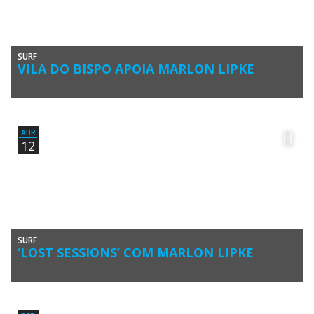
SURF
VILA DO BISPO APOIA MARLON LIPKE
A Câmara Municipal de Vila do Bispo renovou o contrato de
patrocínio com o Algarve Surf Clube, para apoiar o […]
ABR
12
SURF
‘LOST SESSIONS’ COM MARLON LIPKE
Depois de Aritz Aranburu e Gony Zubizarreta, o protagonista do mais
recente episódio da série ‘Lost Sessions’ é o algarvio […]