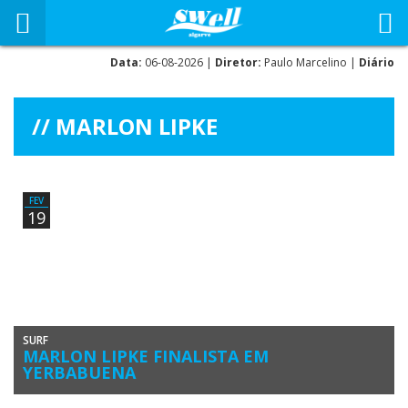
Data:
06-08-2026 |
Diretor:
Paulo Marcelino |
Diário
MARLON LIPKE
FEV
19
SURF
MARLON LIPKE FINALISTA EM
YERBABUENA
O surfista algarvio Marlon Lipke fez 3º lugar no IV Open de Surf & Sup