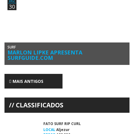
DEZ
30
SURF
MARLON LIPKE APRESENTA
SURFGUIDE.COM
“Agora é o tempo de abrir negócios”. Marlon Lipke, surfista algarvio
Top 98 Mundial e Top 6 Nacional abriu o […]
MAIS ANTIGOS
CLASSIFICADOS
FATO SURF RIP CURL
LOCAL
Aljezur