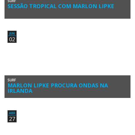
SURF
SESSÃO TROPICAL COM MARLON LIPKE
Marlon Lipke entrou num importante período de competição com
provas de 6.000 e 10.000 pontos no circuito mundial de qualificação
da […]
JUN
02
SURF
MARLON LIPKE PROCURA ONDAS NA
IRLANDA
Marlon Lipke está na República da Irlanda, no Nixon Challenge 2016.
O surfista algarvio é um veterano destes desafios e […]
ABR
27