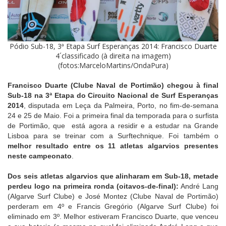
Pódio Sub-18, 3ª Etapa Surf Esperanças 2014: Francisco Duarte
4´classificado (à direita na imagem)
(fotos:MarceloMartins/OndaPura)
Francisco Duarte (Clube Naval de Portimão) chegou à final
Sub-18 na 3ª Etapa do Circuito Nacional de Surf Esperanças
2014
, disputada em Leça da Palmeira, Porto, no fim-de-semana
24 e 25 de Maio. Foi a primeira final da temporada para o surfista
de Portimão, que está agora a residir e a estudar na Grande
Lisboa para se treinar com a Surftechnique. Foi também o
melhor resultado entre os 11 atletas algarvios presentes
neste campeonato
.
Dos seis atletas algarvios que alinharam em Sub-18, metade
perdeu logo na primeira ronda (oitavos-de-final):
André Lang
(Algarve Surf Clube) e José Montez (Clube Naval de Portimão)
perderam em 4º e Francis Gregório (Algarve Surf Clube) foi
eliminado em 3º. Melhor estiveram Francisco Duarte, que venceu