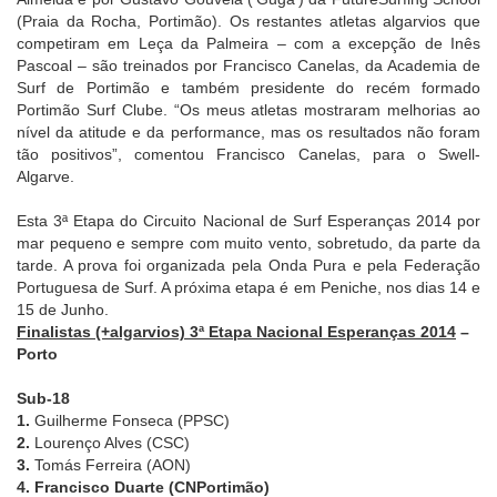
(Praia da Rocha, Portimão). Os restantes atletas algarvios que
competiram em Leça da Palmeira – com a excepção de Inês
Pascoal – são treinados por Francisco Canelas, da Academia de
Surf de Portimão e também presidente do recém formado
Portimão Surf Clube. “Os meus atletas mostraram melhorias ao
nível da atitude e da performance, mas os resultados não foram
tão positivos”, comentou Francisco Canelas, para o Swell-
Algarve.
Esta 3ª Etapa do Circuito Nacional de Surf Esperanças 2014 por
mar pequeno e sempre com muito vento, sobretudo, da parte da
tarde. A prova foi organizada pela Onda Pura e pela Federação
Portuguesa de Surf. A próxima etapa é em Peniche, nos dias 14 e
15 de Junho.
Finalistas (+algarvios) 3ª Etapa Nacional Esperanças 2014
–
Porto
Sub-18
1.
Guilherme Fonseca (PPSC)
2.
Lourenço Alves (CSC)
3.
Tomás Ferreira (AON)
4. Francisco Duarte (CNPortimão)