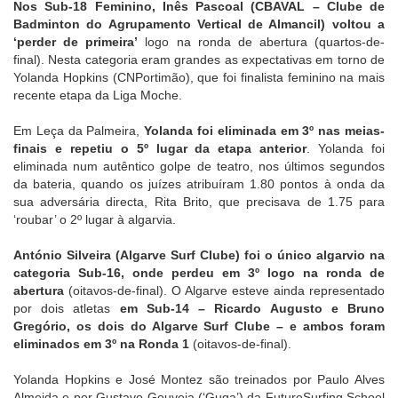
Nos Sub-18 Feminino, Inês Pascoal (CBAVAL – Clube de
Badminton do Agrupamento Vertical de Almancil) voltou a
‘perder de primeira’
logo na ronda de abertura (quartos-de-
final). Nesta categoria eram grandes as expectativas em torno de
Yolanda Hopkins (CNPortimão), que foi finalista feminino na mais
recente etapa da Liga Moche.
Em Leça da Palmeira,
Yolanda foi eliminada em 3º nas meias-
finais e repetiu o 5º lugar da etapa anterior
. Yolanda foi
eliminada num autêntico golpe de teatro, nos últimos segundos
da bateria, quando os juízes atribuíram 1.80 pontos à onda da
sua adversária directa, Rita Brito, que precisava de 1.75 para
‘roubar’ o 2º lugar à algarvia.
António Silveira (Algarve Surf Clube) foi o único algarvio na
categoria Sub-16, onde perdeu em 3º logo na ronda de
abertura
(oitavos-de-final). O Algarve esteve ainda representado
por dois atletas
em Sub-14 – Ricardo Augusto e Bruno
Gregório, os dois do Algarve Surf Clube – e ambos foram
eliminados em 3º na Ronda 1
(oitavos-de-final).
Yolanda Hopkins e José Montez são treinados por Paulo Alves
Almeida e por Gustavo Gouveia (‘Guga’) da FutureSurfing School