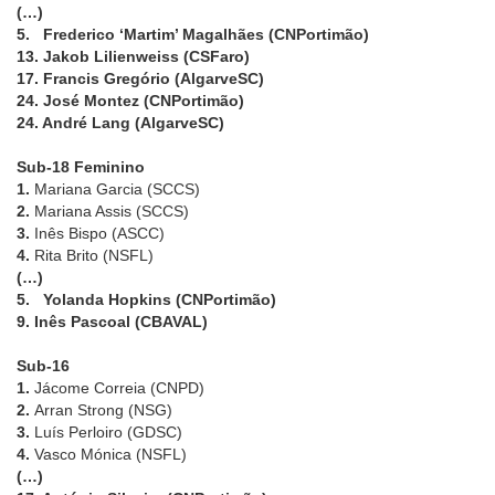
(…)
5. Frederico ‘Martim’ Magalhães (CNPortimão)
13. Jakob Lilienweiss (CSFaro)
17. Francis Gregório (AlgarveSC)
24. José Montez (CNPortimão)
24. André Lang (AlgarveSC)
Sub-18 Feminino
1.
Mariana Garcia (SCCS)
2.
Mariana Assis (SCCS)
3.
Inês Bispo (ASCC)
4.
Rita Brito (NSFL)
(…)
5. Yolanda Hopkins (CNPortimão)
9. Inês Pascoal (CBAVAL)
Sub-16
1.
Jácome Correia (CNPD)
2.
Arran Strong (NSG)
3.
Luís Perloiro (GDSC)
4.
Vasco Mónica (NSFL)
(…)