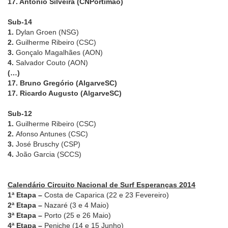
17. António Silveira (CNPortimão)
Sub-14
1.
Dylan Groen (NSG)
2.
Guilherme Ribeiro (CSC)
3.
Gonçalo Magalhães (AON)
4.
Salvador Couto (AON)
(…)
17. Bruno Gregório (AlgarveSC)
17. Ricardo Augusto (AlgarveSC)
Sub-12
1.
Guilherme Ribeiro (CSC)
2.
Afonso Antunes (CSC)
3.
José Bruschy (CSP)
4.
João Garcia (SCCS)
Calendário Circuito Nacional de Surf Esperanças 2014
1ª Etapa –
Costa de Caparica (22 e 23 Fevereiro)
2ª Etapa –
Nazaré (3 e 4 Maio)
3ª Etapa –
Porto (25 e 26 Maio)
4ª Etapa –
Peniche (14 e 15 Junho)