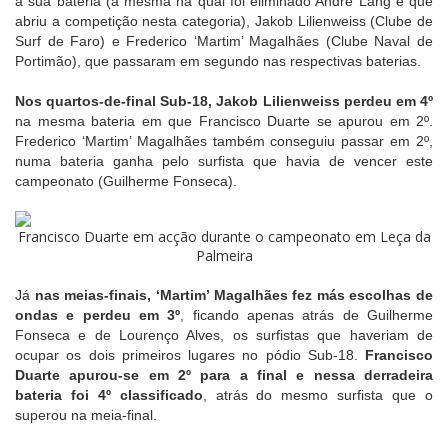
a sua bateria (a mesma na qual foi eliminado André Lang e que
abriu a competição nesta categoria), Jakob Lilienweiss (Clube de
Surf de Faro) e Frederico ‘Martim’ Magalhães (Clube Naval de
Portimão), que passaram em segundo nas respectivas baterias.
Nos quartos-de-final Sub-18, Jakob Lilienweiss perdeu em 4º
na mesma bateria em que Francisco Duarte se apurou em 2º.
Frederico ‘Martim’ Magalhães também conseguiu passar em 2º,
numa bateria ganha pelo surfista que havia de vencer este
campeonato (Guilherme Fonseca).
Francisco Duarte em acção durante o campeonato em Leça da
Palmeira
Já
nas meias-finais, ‘Martim’ Magalhães fez más escolhas de
ondas e perdeu em 3º
, ficando apenas atrás de Guilherme
Fonseca e de Lourenço Alves, os surfistas que haveriam de
ocupar os dois primeiros lugares no pódio Sub-18.
Francisco
Duarte apurou-se em 2º para a final e nessa derradeira
bateria foi 4º classificado
, atrás do mesmo surfista que o
superou na meia-final.