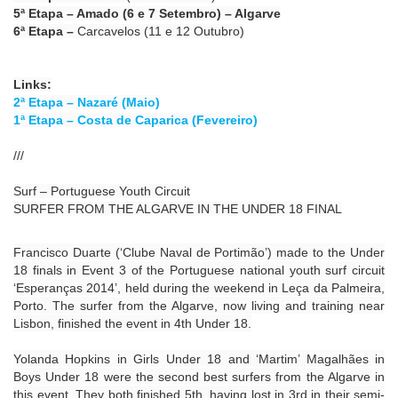
5ª Etapa – Amado (6 e 7 Setembro) – Algarve
6ª Etapa –
Carcavelos (11 e 12 Outubro)
Links:
2ª Etapa – Nazaré (Maio)
1ª Etapa – Costa de Caparica (Fevereiro)
///
Surf – Portuguese Youth Circuit
SURFER FROM THE ALGARVE IN THE UNDER 18 FINAL
Francisco Duarte (‘Clube Naval de Portimão’) made to the Under
18 finals in Event 3 of the Portuguese national youth surf circuit
‘Esperanças 2014’, held during the weekend in Leça da Palmeira,
Porto. The surfer from the Algarve, now living and training near
Lisbon, finished the event in 4th Under 18.
Yolanda Hopkins in Girls Under 18 and ‘Martim’ Magalhães in
Boys Under 18 were the second best surfers from the Algarve in
this event. They both finished 5th, having lost in 3rd in their semi-