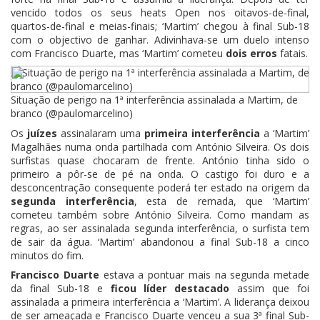
vencido todos os seus heats Open nos oitavos-de-final,
quartos-de-final e meias-finais; ‘Martim’ chegou à final Sub-18
com o objectivo de ganhar. Adivinhava-se um duelo intenso
com Francisco Duarte, mas ‘Martim’ cometeu
dois erros
fatais.
Situação de perigo na 1ª interferência assinalada a Martim, de
branco (@paulomarcelino)
Os
juízes
assinalaram uma
primeira interferência
a ‘Martim’
Magalhães numa onda partilhada com António Silveira. Os dois
surfistas quase chocaram de frente. António tinha sido o
primeiro a pôr-se de pé na onda. O castigo foi duro e a
desconcentração consequente poderá ter estado na origem da
segunda interferência
, esta de remada, que ‘Martim’
cometeu também sobre António Silveira. Como mandam as
regras, ao ser assinalada segunda interferência, o surfista tem
de sair da água. ‘Martim’ abandonou a final Sub-18 a cinco
minutos do fim.
Francisco Duarte
estava a pontuar mais na segunda metade
da final Sub-18 e
ficou líder destacado
assim que foi
assinalada a primeira interferência a ‘Martim’. A liderança deixou
de ser ameaçada e Francisco Duarte venceu a sua 3ª final Sub-