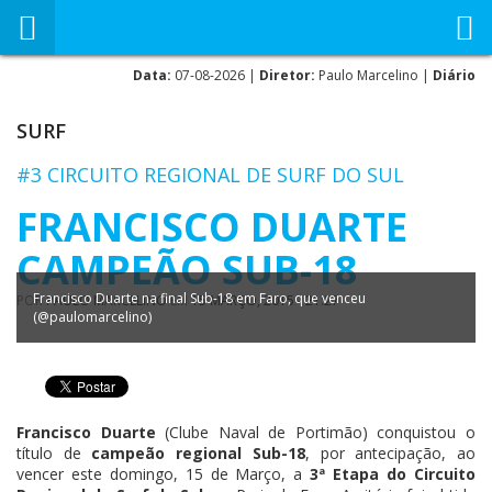
Data:
07-08-2026 |
Diretor:
Paulo Marcelino |
Diário
SURF
#3 CIRCUITO REGIONAL DE SURF DO SUL
FRANCISCO DUARTE
CAMPEÃO SUB-18
Francisco Duarte na final Sub-18 em Faro, que venceu
POR
PAULO MARCELINO
EM
15 MARÇO, 2015 - 21:27
(@paulomarcelino)
Francisco Duarte
(Clube Naval de Portimão) conquistou o
título de
campeão regional Sub-18
, por antecipação, ao
vencer este domingo, 15 de Março, a
3ª Etapa do Circuito