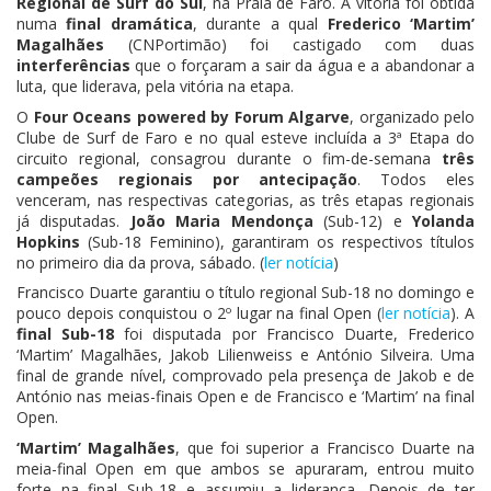
Regional de Surf do Sul
, na Praia de Faro. A vitória foi obtida
numa
final dramática
, durante a qual
Frederico ‘Martim’
Magalhães
(CNPortimão) foi castigado com duas
interferências
que o forçaram a sair da água e a abandonar a
luta, que liderava, pela vitória na etapa.
O
Four Oceans powered by Forum Algarve
, organizado pelo
Clube de Surf de Faro e no qual esteve incluída a 3ª Etapa do
circuito regional, consagrou durante o fim-de-semana
três
campeões regionais por antecipação
. Todos eles
venceram, nas respectivas categorias, as três etapas regionais
já disputadas.
João Maria Mendonça
(Sub-12) e
Yolanda
Hopkins
(Sub-18 Feminino), garantiram os respectivos títulos
no primeiro dia da prova, sábado. (
ler notícia
)
Francisco Duarte garantiu o título regional Sub-18 no domingo e
pouco depois conquistou o 2º lugar na final Open (
ler notícia
). A
final Sub-18
foi disputada por Francisco Duarte, Frederico
‘Martim’ Magalhães, Jakob Lilienweiss e António Silveira. Uma
final de grande nível, comprovado pela presença de Jakob e de
António nas meias-finais Open e de Francisco e ‘Martim’ na final
Open.
‘Martim’ Magalhães
, que foi superior a Francisco Duarte na
meia-final Open em que ambos se apuraram, entrou muito
forte na final Sub-18 e assumiu a liderança. Depois de ter