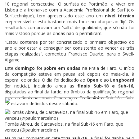
18 regional consecutiva. O surfista de Portimão, a viver em
Lisboa e a treinar-se com a Academia Profissional de Surf (ex-
Surftechnique), tem apresentado este ano um
nível técnico
irrepreensível e está bastante mais forte no ataque ao ‘lip’. Os
resultados comprovam um ‘salto’ de qualidade, que só não foi
mais vistoso porque as ondas não o permitiram.
“Estou contente por ter concretizado o primeiro objectivo do
ano e por estar a conseguir ser consistente ao vencer as três
etapas realizadas”, comentou Francisco Duarte, para o Swell-
Algarve.
Este
domingo
foi
pobre em ondas
na Praia de Faro. O início
da competição esteve em pausa até depois do meia-dia, à
espera de ondas. O dia foi dedicado ao
Open
e ao
Longboard
(ler notícia), incluindo ainda as
finais Sub-18 e Sub-16
,
disputadas ao final da tarde, no âmbito da qualificação regional
para as finais nacionais Esperanças. Os finalistas Sub-16 e Sub-
18 estavam definidos desde sábado.
Tomás Abreu, de Carcavelos, na final Sub-16 em Faro, que
venceu (@paulomarcelino)
Na ‘super-competitiva’ categoria
Sub-16
, a final foi ganha pelo