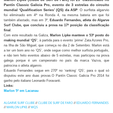
Pantín Classic Galicia Pro, evento de 3 estrelas do circuito
mundial ‘Qualification Series’ (QS) da ASP
. O surfista algarvio
foi eliminado em 4º na Rond
a 4, na mesma bateria em que foi
também afastado, mas em 3º,
Eduardo Fernandes, atleta do Algarve
Surf Clube, que concluiu a prova na 17ª posição da classificação
final
.
Com este resultado na Galiza,
Marlon Lipke manteve o 53º posto do
rnaking mundial ‘QS’
, à partida para o evento ‘prime’ Zata Azores Pro,
na Ilha de São Miguel, que começa no dia 2 de Setembro. Marlon está
a ter um bom ano no ‘QS’, onde segue como melhor surfista português,
e não tem feito eventos abaixo de 5 estrelas, mas participou na prova
galega porque é um campeonato no país da marca Vazva, que
patrocina o atleta algarvio.
Eduardo Fernandes segue em 270º no ‘ranking’ ‘QS’, para o qual só
disputou este ano duas provas.O Pantín Classic Galicia Pro 2014 foi
ganho pelo italiano Leonardo Foravanti.
Links:
Marlon 5º em Lacanau
ALGARVE SURF CLUBE
//
CLUBE DE SURF DE FARO
//
EDUARDO FERNANDES
//
MARLON LIPKE
//
WQS