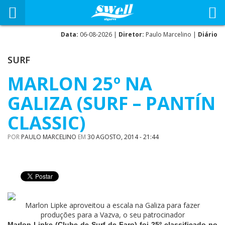
Data:
06-08-2026 |
Diretor:
Paulo Marcelino |
Diário
SURF
MARLON 25º NA
GALIZA (SURF – PANTÍN
CLASSIC)
POR
PAULO MARCELINO
EM
30 AGOSTO, 2014 - 21:44
Marlon Lipke aproveitou a escala na Galiza para fazer
produções para a Vazva, o seu patrocinador
Marlon Lipke (Clube de Surf de Faro) foi 25º classificado no