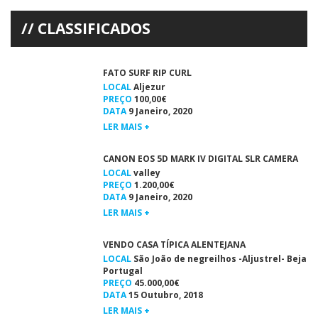
NO MUNDIAL Miguel Marrinho, 36 anos, foi terceiro na Divisão […]
CLASSIFICADOS
FATO SURF RIP CURL
LOCAL
Aljezur
PREÇO
100,00€
DATA
9 Janeiro, 2020
LER MAIS +
CANON EOS 5D MARK IV DIGITAL SLR CAMERA
LOCAL
valley
PREÇO
1.200,00€
DATA
9 Janeiro, 2020
LER MAIS +
VENDO CASA TÍPICA ALENTEJANA
LOCAL
São João de negreilhos -Aljustrel- Beja
Portugal
PREÇO
45.000,00€
DATA
15 Outubro, 2018
LER MAIS +