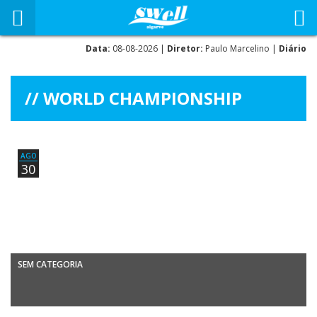
Data:
08-08-2026 |
Diretor:
Paulo Marcelino |
Diário
WORLD CHAMPIONSHIP
AGO
30
SEM CATEGORIA
Windsurf – Campeonato do Mundo na Letónia MIGUEL MARTINHO 15º