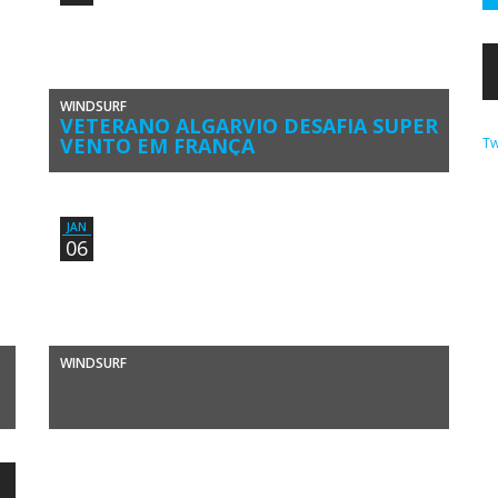
WINDSURF
VETERANO ALGARVIO DESAFIA SUPER
VENTO EM FRANÇA
Tw
Carlos Clímaco é um fenómeno de longevidade desportiva.
O atleta de windsurf, do Clube de Vela de Lagos, tem 59 […]
JAN
06
WINDSURF
Windsurf – Entrevista a Miguel MartinhoNÃO VOU
PARTICIPAR NO SLALOM Multicampeão português de
Slalom e Formula Windsurfing, Miguel Martinho não […]