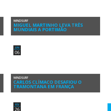
WINDSURF
MIGUEL MARTINHO LEVA TRÊS
MUNDIAIS A PORTIMÃO
Portimão Windsurfing World Championships acaba de ser
anunciado pela International Formula Windsurfing Class. O
evento integra os mundiais absolutos de […]
JUN
06
WINDSURF
CARLOS CLÍMACO DESAFIOU O
TRAMONTANA EM FRANÇA
O algarvio Carlos Clímaco cumpriu o sonho de estar
presente no Défi Wind de Gruissan, a maior concentração
de windsurf […]
FEV
26