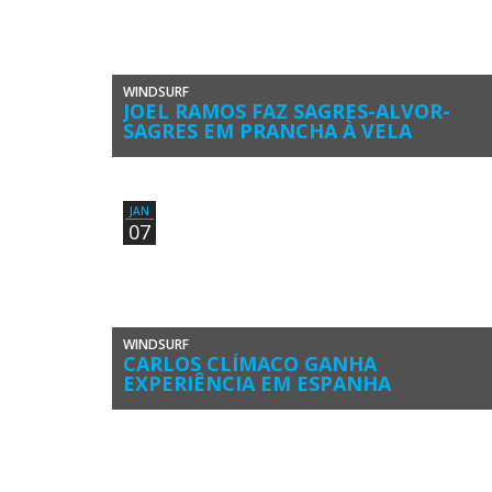
WINDSURF
JOEL RAMOS FAZ SAGRES-ALVOR-
SAGRES EM PRANCHA À VELA
Joel Ramos, praticante entusiasta de windsurf realizou um
feito inédito no Barlavento algarvio. O velejador navegou
solitário em prancha à […]
JAN
07
WINDSURF
CARLOS CLÍMACO GANHA
EXPERIÊNCIA EM ESPANHA
O velejador algarvio Carlos Clímaco (Clube Naval de
Portimão) participou na 1ª Etapa do Circuito Espanhol de
Funboard 2018, disputada […]