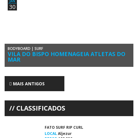
JAN
30
BODYBOARD
|
SURF
VILA DO BISPO HOMENAGEIA ATLETAS DO
MAR
O Município de Vila do Bispo realizou a sua Gala do Desporto esta
noite, sábado 30 de janeiro, com entrega de […]
MAIS ANTIGOS
CLASSIFICADOS
FATO SURF RIP CURL
LOCAL
Aljezur