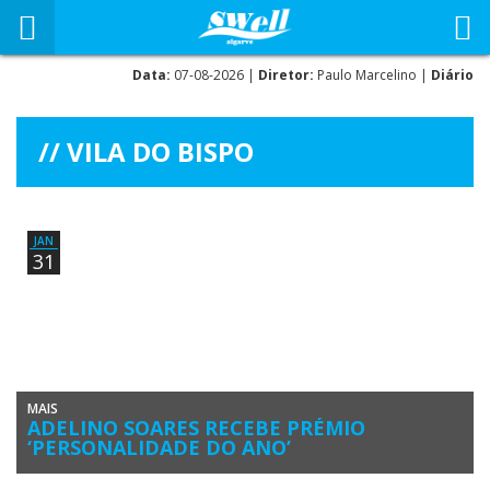
Data:
07-08-2026 |
Diretor:
Paulo Marcelino |
Diário
VILA DO BISPO
JAN
31
MAIS
ADELINO SOARES RECEBE PRÉMIO
‘PERSONALIDADE DO ANO’
O presidente da Câmara Municipal de Vila do Bispo, Adelino Soares,