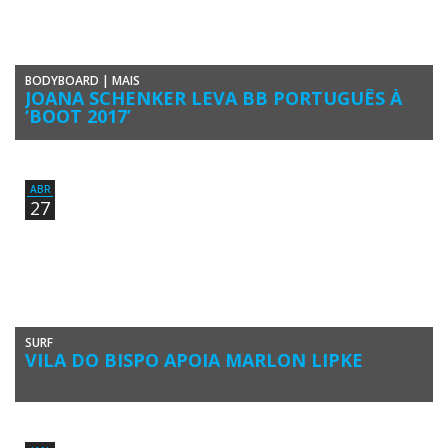
BODYBOARD
|
MAIS
JOANA SCHENKER LEVA BB PORTUGUÊS À
‘BOOT 2017’
A atleta algarvia Joana Schenker, atual tricampeã do Circuito Europeu
de Bodyboard e quarta classificada no Circuito Mundial APB 2016, […]
ABR
27
SURF
VILA DO BISPO APOIA MARLON LIPKE
A Câmara Municipal de Vila do Bispo renovou o contrato de
patrocínio com o Algarve Surf Clube, para apoiar o […]