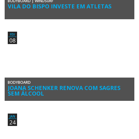
BODYBOARD
|
WINDSURF
VILA DO BISPO INVESTE EM ATLETAS
O presidente da Câmara Municipal de Vila do Bispo, Adelino Soares,
assinou contratos de patrocínio com sete atletas do concelho, […]
FEV
08
BODYBOARD
JOANA SCHENKER RENOVA COM SAGRES
SEM ÁLCOOL
A bodyboarder algarvia Joana Schenker (Associação de Bodyboard
de Sagres) renovou por mais um ano o protocolo de apoio da […]
JAN
24