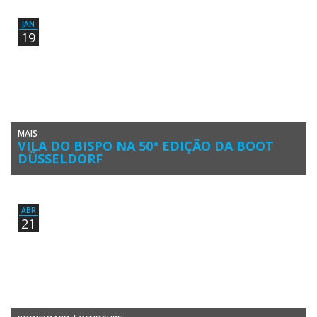
foi distinguido com o prémio “Personalidade do Ano”, atribuído […]
JAN
19
MAIS
VILA DO BISPO NA 50ª EDIÇÃO DA BOOT
DÜSSELDORF
De 19 a 27 de janeiro, Vila do Bispo volta a marcar presença na maior
feira internacional dedicada ao mundo […]
ABR
21