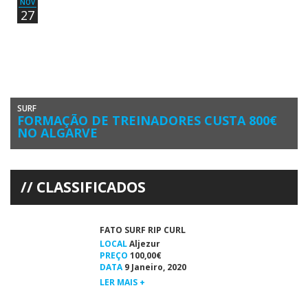
NOV
27
SURF
FORMAÇÃO DE TREINADORES CUSTA 800€
NO ALGARVE
O Curso de Formação de Treinadores de Surf Grau I em Portimão vai
começar no próximo dia 15 de janeiro […]
CLASSIFICADOS
FATO SURF RIP CURL
LOCAL
Aljezur
PREÇO
100,00€
DATA
9 Janeiro, 2020
LER MAIS +