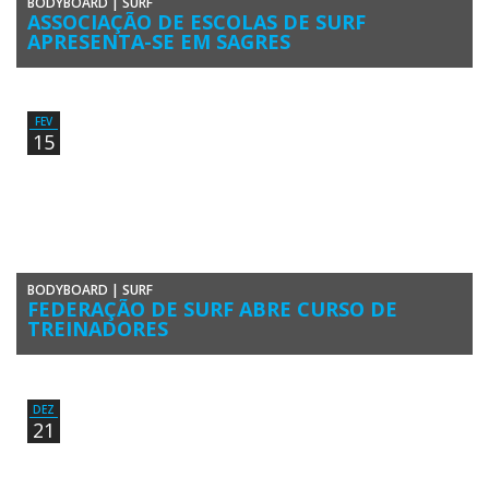
BODYBOARD
|
SURF
ASSOCIAÇÃO DE ESCOLAS DE SURF
APRESENTA-SE EM SAGRES
A recém-criada Associação de Escolas de Surf de Portugal (AESDP)
está a promover uma ronda de apresentações no Norte, Centro […]
FEV
15
BODYBOARD
|
SURF
FEDERAÇÃO DE SURF ABRE CURSO DE
TREINADORES
Já estão abertas as inscrições para o 3.º Curso de Treinadores de
Surfing de Grau I que garante acesso a […]
DEZ
21