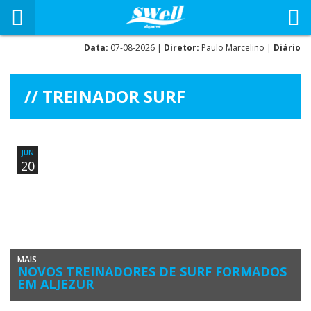
Data:
07-08-2026 |
Diretor:
Paulo Marcelino |
Diário
TREINADOR SURF
JUN
20
MAIS
NOVOS TREINADORES DE SURF FORMADOS
EM ALJEZUR
Terminou a fase curricular do segundo Curso de Formação de