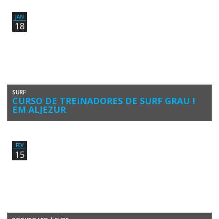
Treinadores de Surf Grau 1 no Algarve homologado pelo Instituto […]
JAN
18
SURF
CURSO DE TREINADORES DE SURF GRAU I
EM ALJEZUR
A Faculdade de Educação Física e Desporto da Universidade
Lusófona vai realizar, a partir de março, um Curso de Formação […]
FEV
15