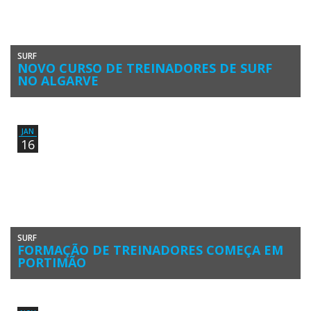
SURF
NOVO CURSO DE TREINADORES DE SURF
NO ALGARVE
Estão abertas as inscrições para o 2º Curso de Treinadores de Surf
Grau I no Algarve, Pós-Gradução Surf e Performance […]
JAN
16
SURF
FORMAÇÃO DE TREINADORES COMEÇA EM
PORTIMÃO
Começou a primeira edição no Algarve do Curso de Formação de
Treinadores de Surf Grau I da Universidade Lusófona, em Portimão.
[…]