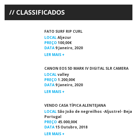
SOLIDÁRIA O 20º Circuito de Mar do Algarve 2012 termina este […]
CLASSIFICADOS
FATO SURF RIP CURL
LOCAL
Aljezur
PREÇO
100,00€
DATA
9 Janeiro, 2020
LER MAIS +
CANON EOS 5D MARK IV DIGITAL SLR CAMERA
LOCAL
valley
PREÇO
1.200,00€
DATA
9 Janeiro, 2020
LER MAIS +
VENDO CASA TÍPICA ALENTEJANA
LOCAL
São João de negreilhos -Aljustrel- Beja
Portugal
PREÇO
45.000,00€
DATA
15 Outubro, 2018
LER MAIS +