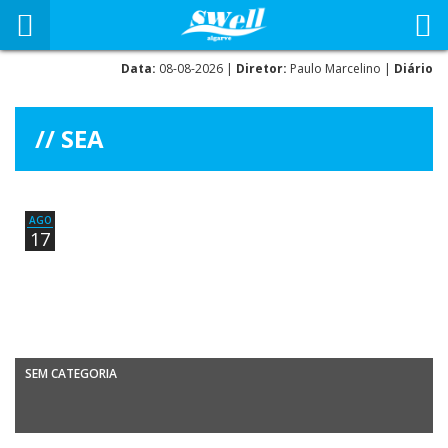
Data:
08-08-2026 |
Diretor:
Paulo Marcelino |
Diário
SEA
AGO
17
SEM CATEGORIA
Natação – 20º Circuito de Mar do Algarve 2012COMPETIÇÃO