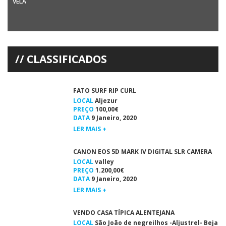
VELA
Vela – Campeonato de Classes OlímpicasINÊS SOBRAL CAMPEÃ DE
PORTUGAL Inês Sobral (ANGuadiana) Campeã de Portugal Laser
Radial Inês Sobral, […]
CLASSIFICADOS
FATO SURF RIP CURL
LOCAL
Aljezur
PREÇO
100,00€
DATA
9 Janeiro, 2020
LER MAIS +
CANON EOS 5D MARK IV DIGITAL SLR CAMERA
LOCAL
valley
PREÇO
1.200,00€
DATA
9 Janeiro, 2020
LER MAIS +
VENDO CASA TÍPICA ALENTEJANA
LOCAL
São João de negreilhos -Aljustrel- Beja