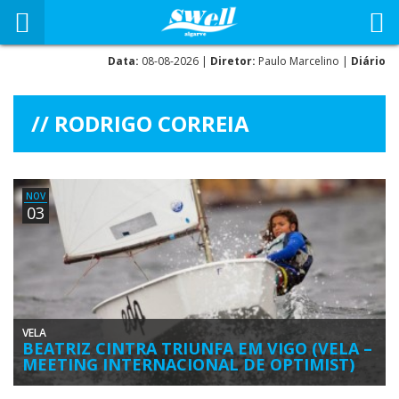
Data:
08-08-2026 |
Diretor:
Paulo Marcelino |
Diário
RODRIGO CORREIA
NOV
03
VELA
BEATRIZ CINTRA TRIUNFA EM VIGO (VELA –
MEETING INTERNACIONAL DE OPTIMIST)
Beatriz Cintra venceu a prova internacional na frota dos mais jovens,