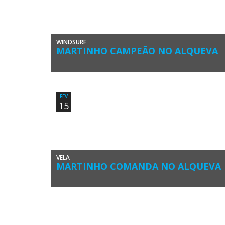
WINDSURF
MARTINHO CAMPEÃO NO ALQUEVA
Miguel Martinho, atleta do Clube Naval de Portimão, vence
de forma categórica o Monsaraz – Alqueva 2015, prova
pontuável para […]
FEV
15
VELA
MARTINHO COMANDA NO ALQUEVA
Miguel Martinho (Clube Naval de Portimão) comanda a
classificação provisória após o primeiro dia efectivo de
regatas no Monsaraz Alqueva […]