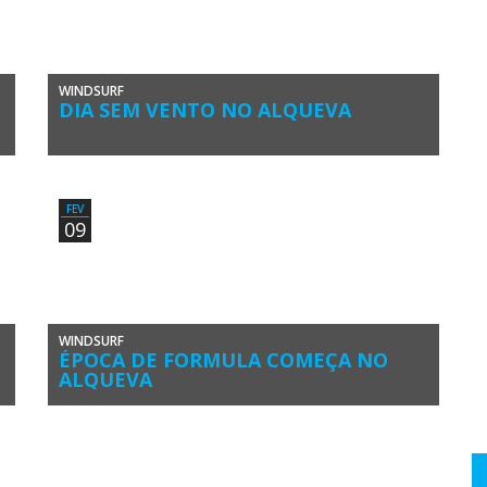
WINDSURF
DIA SEM VENTO NO ALQUEVA
u
O terceiro dia do Monsaraz Alqueva 2015 passou sem
acção na água. Sob um céu azul, limpo, a frota de […]
FEV
09
WINDSURF
ÉPOCA DE FORMULA COMEÇA NO
ALQUEVA
A nova época desportiva de Formula Windsurfing vai
começar já no próximo fim-de-semana, na Barragem do
Alqueva, Alentejo. O Monsaraz […]