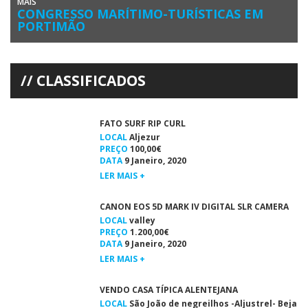
MAIS
CONGRESSO MARÍTIMO-TURÍSTICAS EM
PORTIMÃO
O I Congresso das Marítimo-Turísticas vai realizar-se amanhã, sábado
25 de março, no Portimão Arena, no âmbito da Mar Algarve […]
CLASSIFICADOS
FATO SURF RIP CURL
LOCAL
Aljezur
PREÇO
100,00€
DATA
9 Janeiro, 2020
LER MAIS +
CANON EOS 5D MARK IV DIGITAL SLR CAMERA
LOCAL
valley
PREÇO
1.200,00€
DATA
9 Janeiro, 2020
LER MAIS +
VENDO CASA TÍPICA ALENTEJANA
LOCAL
São João de negreilhos -Aljustrel- Beja