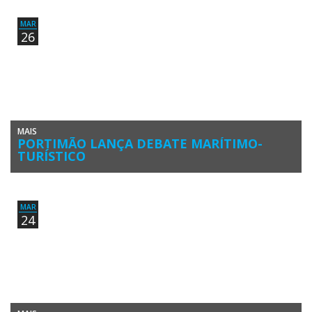
algarvio recebeu uma rara visita de um grupo de […]
MAR
26
MAIS
PORTIMÃO LANÇA DEBATE MARÍTIMO-
TURÍSTICO
Portimão recebeu o I Congresso Nacional das Marítimo-Turísticas, no
âmbito da Mar Algarve 2017, grande feira do mar no Portimão […]
MAR
24