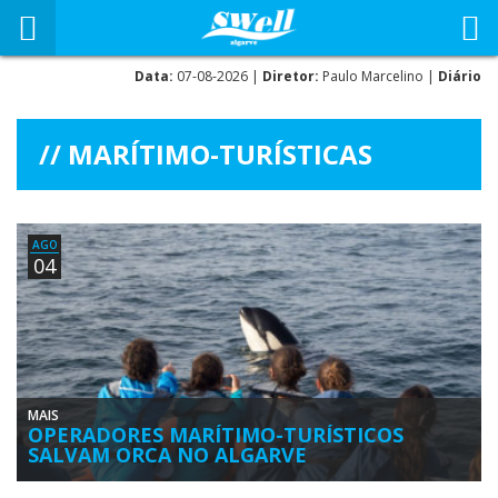
Data:
07-08-2026 |
Diretor:
Paulo Marcelino |
Diário
MARÍTIMO-TURÍSTICAS
AGO
04
MAIS
OPERADORES MARÍTIMO-TURÍSTICOS
SALVAM ORCA NO ALGARVE
Durante os primeiros três dias de agosto a costa do barlavento