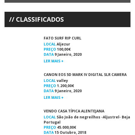
Canoagem – XV Subida Internacional do Arade DUELO IBÉRICO NO
ARADE Forte presença espanhola na partida em Portimão (foto:Paulo
Marcelino) […]
CLASSIFICADOS
FATO SURF RIP CURL
LOCAL
Aljezur
PREÇO
100,00€
DATA
9 Janeiro, 2020
LER MAIS +
CANON EOS 5D MARK IV DIGITAL SLR CAMERA
LOCAL
valley
PREÇO
1.200,00€
DATA
9 Janeiro, 2020
LER MAIS +
VENDO CASA TÍPICA ALENTEJANA
LOCAL
São João de negreilhos -Aljustrel- Beja
Portugal
PREÇO
45.000,00€
DATA
15 Outubro, 2018