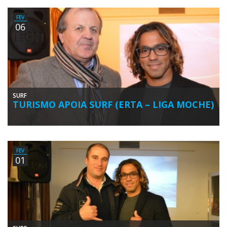
Campeão Europeu profissional do circuito de qualificação (‘Qualifying
Series’ – QS) […]
FEV
06
SURF
TURISMO APOIA SURF (ERTA – LIGA MOCHE)
Desidério Silva ao lado de Pedro Henrique na ante-estreia do filme
de surf ‘Algarve’(foto:PauloMarcelino) A poucos dias de a Federação
[…]
FEV
01