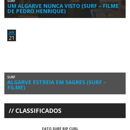
SURF
UM ALGARVE NUNCA VISTO (SURF – FILME
DE PEDRO HENRIQUE)
Presidente da Câmara de Vila do Bispo, Adelino Soares, com o
realizador e surfista Pedro Henrique(foto:PauloMarcelino) A Pousada
do Infante […]
JAN
21
SURF
ALGARVE ESTREIA EM SAGRES (SURF –
FILME)
O lado mais puro do Algarve numa aventura em busca das ondas
perfeitas A ante-estreia da curta-metragem ‘Algarve’ vai acontecer […]
CLASSIFICADOS
FATO SURF RIP CURL