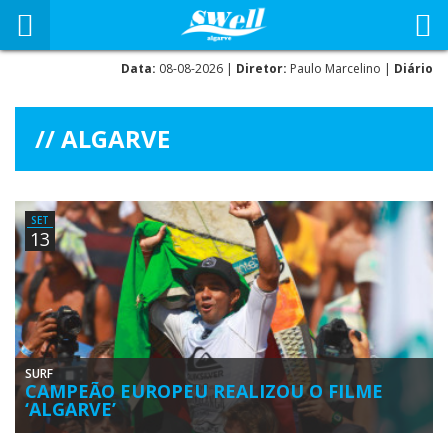
Data:
08-08-2026 |
Diretor:
Paulo Marcelino |
Diário
ALGARVE
SET
13
SURF
CAMPEÃO EUROPEU REALIZOU O FILME
‘ALGARVE’
O luso-brasileiro Pedro Henrique, 33 anos de idade, sagrou-se