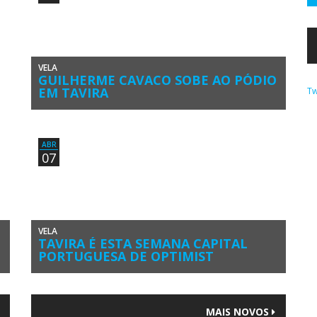
VELA
GUILHERME CAVACO SOBE AO PÓDIO
EM TAVIRA
Tw
Guilherme Cavaco (Ginásio Clube Naval de Faro) terminou
em 2º geral na 1ª Prova de Apuramento Nacional 2018/2019
da Classe […]
ABR
07
VELA
TAVIRA É ESTA SEMANA CAPITAL
PORTUGUESA DE OPTIMIST
A luta pelos pontos de acesso aos campeonatos do Mundo
e da Europa da Classe Optimist vai começar amanhã, em
[…]
MAIS NOVOS