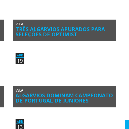
VELA
TRÊS ALGARVIOS APURADOS PARA
SELEÇÕES DE OPTIMIST
a
Os velejadores algarvios Guilherme Cavaco e Miguel
]
Sancho, do Ginásio Clube Naval de Faro vão integrar a
Seleção de Portugal […]
ABR
19
VELA
ALGARVIOS DOMINAM CAMPEONATO
DE PORTUGAL DE JUNIORES
A vela algarvia dominou os Campeonatos de Portugal de
Juniores e Absoluto Solitário, no Porto, e em Duplo, em
Vilamoura, […]
ABR
13