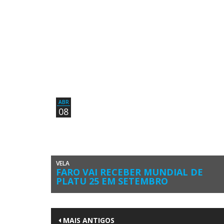
ABR
08
VELA
FARO VAI RECEBER MUNDIAL DE
PLATU 25 EM SETEMBRO
A Associação Internacional da Classe Platu 25 (IPCA)
anunciou há poucos dias a atribuição do Campeonato do
Mundo daquela classe […]
MAIS ANTIGOS