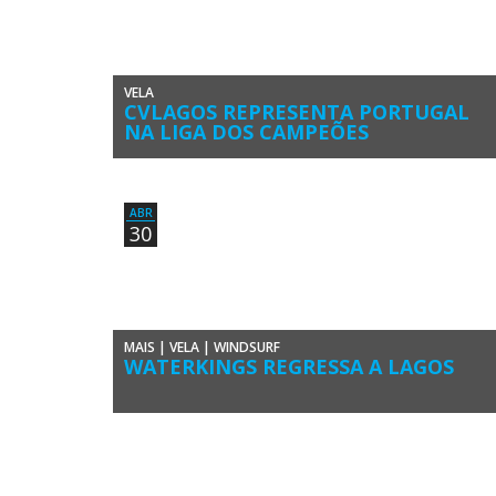
VELA
CVLAGOS REPRESENTA PORTUGAL
NA LIGA DOS CAMPEÕES
O Clube de Vela de Lagos é o representante de Portugal n
Liga dos Campeões de Vela (‘Sailing Champions League’ […
ABR
30
MAIS
|
VELA
|
WINDSURF
WATERKINGS REGRESSA A LAGOS
A Meia Praia em Lagos recebe, a 18 e 19 de maio mais uma
edição do WaterKings, evento único e pioneiro […]