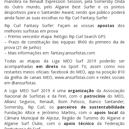
manobra na Renault Expression Session, pela Somersby Onda
do Outro mundo, pelo Algarve Best Surfer e os pontos
desportivos para o Santander Award, sendo que público poderá
ainda fazer as suas escolhas no Rip Curl Fantasy Surfer.
Rip Curl Fantasy Surfer: Façam as vossas
apostas
dos
melhores surfistas em prova
– Prémio vencedor etapa: Relógio Rip Curl Search GPS
– Prazo de constituição das equipas: 8h00 do primeiro dia de
prova (21 de Junho)
– Mais informações em: fantasy.ansurfistas.com
Todas as etapas da Liga MEO Surf 2019 poderão ser
acompanhadas
em direto
na Sport TV, assim como nos
restantes meios oficiais: facebook do MEO, app na posição 810
da grelha de canais MEO, www.ansurfistas.com e redes sociais
em @ansurfistas.
A Liga MEO Surf 2019 é uma
organização
da Associação
Nacional de Surfistas e da Fire!, com o
patrocínio
do MEO,
Allianz Seguros, Renault, Bom Petisco, Banco Santander,
Somersby, Rip Curl, os
parceiros de sustentabilidade
Fundação Altice e Jerónimo Martins, com o
apoio local
da
Câmara Municipal de Aljezur, Região de Turismo do Algarve e
Algarve Surf Clube, com o
apoio técnico
da Federação
Portuguesa de Surf.