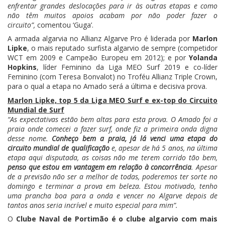
enfrentar grandes deslocações para ir às outras etapas e como
não têm muitos apoios acabam por não poder fazer o
circuito”,
comentou ‘Guga’.
A armada algarvia no Allianz Algarve Pro é liderada por
Marlon
Lipke
, o mais reputado surfista algarvio de sempre (competidor
WCT em 2009 e Campeão Europeu em 2012); e por
Yolanda
Hopkins
, líder Feminino da Liga MEO Surf 2019 e co-líder
Feminino (com Teresa Bonvalot) no Troféu Allianz Triple Crown,
para o qual a etapa no Amado será a última e decisiva prova.
Marlon Lipke, top 5 da Liga MEO Surf e ex-top do Circuito
Mundial de Surf
“As expectativas estão bem altas para esta prova. O Amado foi a
praia onde comecei a fazer surf, onde fiz a primeira onda digna
desse nome.
Conheço bem a praia, já lá venci uma etapa do
circuito mundial de qualificação
e, apesar de há 5 anos, na última
etapa aqui disputada, as coisas não me terem corrido tão bem,
penso que estou em vantagem em relação à concorrência
. Apesar
de a previsão não ser a melhor de todas, poderemos ter sorte no
domingo e terminar a prova em beleza. Estou motivado, tenho
uma prancha boa para a onda e vencer no Algarve depois de
tantos anos seria incrível e muito especial para mim”.
O
Clube Naval de Portimão é o clube algarvio com mais