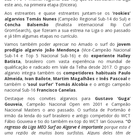
este ano, na primeira etapa (Ericeira).
Aos estreantes e quase estreantes juntam-se os
‘rookies’
algarvios
Tomás Nunes
(Campeão Regional Sub-14 do Sul) e
Concha Balsemão
(finalista internacional Rip Curl
GromSearch), que fizeram a sua estreia na Liga o ano passado
e já têm algumas etapas no currículo.
Vamos também poder apreciar no Amado o surf do
jovem
prodígio algarvio João Mendonça
(Vice-Campeão Nacional
Sub-14 e Top 5 Nacional Sub-16) e do
experiente Halley
Batista
, brasileiro com vasta experiência no mundial de
qualificação e radicado em Vale da Telha desde 2017. O grupo
algarvio integra também os
competidores habituais
Paulo
Almeida
,
Ivan Bailote
,
Martim Magalhães
e
Inês Pascoal
e
também o
‘soul surfer’ Tomás Alcobia
e o antigo campeão
nacional Sub-16
Francisco Canelas
.
Destaque nos convites algarvios para
Gustavo ‘Guga’
Gouveia
, Campeão Nacional Open em 2001 e Campeão
Nacional Masters o ano passado. O surfista de Portimão é
irmão da lenda do surf brasileiro e antigo competidor do WCT
Fábio Gouveia e tio do também ex-top do WCT Ian Gouveia.
“
O
regresso da Liga MEO Surf ao Algarve é importante
porque esta é
uma região de muitos bons surfistas. Alguns deles têm de