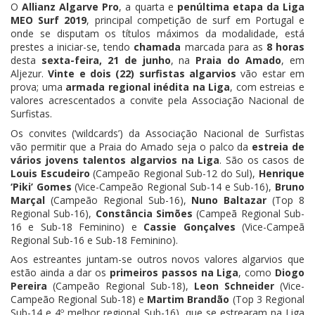
O
Allianz Algarve Pro
, a quarta e
penúltima etapa da Liga
MEO Surf 2019
, principal competição de surf em Portugal e
onde se disputam os títulos máximos da modalidade, está
prestes a iniciar-se, tendo
chamada
marcada para as
8 horas
desta
sexta-feira, 21 de junho
, na
Praia do Amado
, em
Aljezur.
Vinte e dois (22) surfistas algarvios
vão estar em
prova; uma
armada regional inédita na Liga
, com estreias e
valores acrescentados a convite pela Associação Nacional de
Surfistas.
Os convites (‘wildcards’) da Associação Nacional de Surfistas
vão permitir que a Praia do Amado seja o palco da
estreia de
vários jovens talentos algarvios na Liga
. São os casos de
Louis Escudeiro
(Campeão Regional Sub-12 do Sul),
Henrique
‘Piki’ Gomes
(Vice-Campeão Regional Sub-14 e Sub-16),
Bruno
Marçal
(Campeão Regional Sub-16),
Nuno Baltazar
(Top 8
Regional Sub-16),
Constância Simões
(Campeã Regional Sub-
16 e Sub-18 Feminino) e
Cassie Gonçalves
(Vice-Campeã
Regional Sub-16 e Sub-18 Feminino).
Aos estreantes juntam-se outros novos valores algarvios que
estão ainda a dar os
primeiros passos na Liga
, como
Diogo
Pereira
(Campeão Regional Sub-18),
Leon Schneider
(Vice-
Campeão Regional Sub-18) e
Martim Brandão
(Top 3 Regional
Sub-14 e 4º melhor regional Sub-16), que se estrearam na Liga