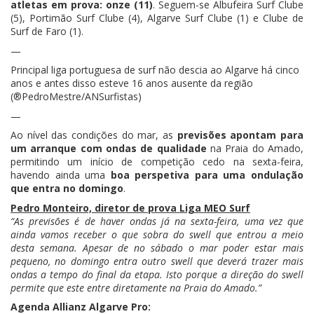
atletas em prova: onze (11)
. Seguem-se Albufeira Surf Clube
(5), Portimão Surf Clube (4), Algarve Surf Clube (1) e Clube de
Surf de Faro (1).
—
Principal liga portuguesa de surf não descia ao Algarve há cinco
anos e antes disso esteve 16 anos ausente da região
(®PedroMestre/ANSurfistas)
—
Ao nível das condições do mar, as
previsões apontam para
um arranque com ondas de qualidade
na Praia do Amado,
permitindo um início de competição cedo na sexta-feira,
havendo ainda uma
boa perspetiva para uma ondulação
que entra no domingo
.
Pedro Monteiro, diretor de prova Liga MEO Surf
“As previsões é de haver ondas já na sexta-feira, uma vez que
ainda vamos receber o que sobra do swell que entrou a meio
desta semana. Apesar de no sábado o mar poder estar mais
pequeno, no domingo entra outro swell que deverá trazer mais
ondas a tempo do final da etapa. Isto porque a direção do swell
permite que este entre diretamente na Praia do Amado.”
Agenda Allianz Algarve Pro: