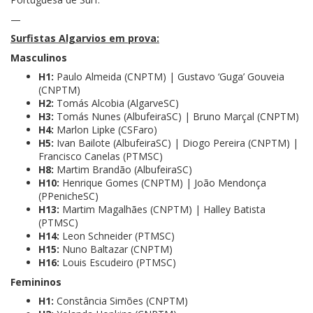
—
Surfistas Algarvios em prova:
Masculinos
H1:
Paulo Almeida (CNPTM) | Gustavo ‘Guga’ Gouveia
(CNPTM)
H2:
Tomás Alcobia (AlgarveSC)
H3:
Tomás Nunes (AlbufeiraSC) | Bruno Marçal (CNPTM)
H4:
Marlon Lipke (CSFaro)
H5:
Ivan Bailote (AlbufeiraSC) | Diogo Pereira (CNPTM) |
Francisco Canelas (PTMSC)
H8:
Martim Brandão (AlbufeiraSC)
H10:
Henrique Gomes (CNPTM) | João Mendonça
(PPenicheSC)
H13:
Martim Magalhães (CNPTM) | Halley Batista
(PTMSC)
H14:
Leon Schneider (PTMSC)
H15:
Nuno Baltazar (CNPTM)
H16:
Louis Escudeiro (PTMSC)
Femininos
H1:
Constância Simões (CNPTM)