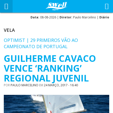
Data:
08-08-2026 |
Diretor:
Paulo Marcelino |
Diário
VELA
OPTIMIST | 29 PRIMEIROS VÃO AO
CAMPEONATO DE PORTUGAL
GUILHERME CAVACO
VENCE ‘RANKING’
REGIONAL JUVENIL
POR
PAULO MARCELINO
EM
24 MARÇO, 2017 - 16:40