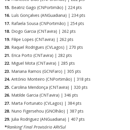
15.
Beatriz Gago (CNPortimão) | 224 pts
16.
Luís Gonçalves (ANGuadiana) | 234 pts
17.
Rafaela Sousa (CNPortimão) | 254 pts
18.
Diogo Garcia (CNTavira) | 262 pts
19.
Filipe Lopes (CNTavira) | 262 pts
20.
Raquel Rodrigues (CVLagos) | 270 pts
21.
Erica Porto (CNTavira) | 282 pts
22.
Miguel Mota (CNTavira) | 285 pts
23.
Mariana Ramos (GCNFaro) | 305 pts
24.
António Monteiro (CNPortimão) | 318 pts
25.
Carolina Mendonça (CNTavira) | 320 pts
26.
Matilde Garcia (CNTavira) | 346 pts
27.
Marta Fortunato (CVLagos) | 384 pts
28.
Nuno Figersehou (GNOlhão) | 387 pts
29.
Julia Rodriguez (ANGuadiana) | 407 pts
*
‘Ranking’ Final Provisório ARVSul