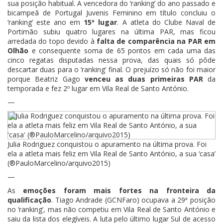
sua posição habitual. A vencedora do ‘ranking’ do ano passado e
bicampeã de Portugal Juvenis Feminino em título concluiu o
‘ranking’ este ano em
15º lugar
. A atleta do Clube Naval de
Portimão subiu quatro lugares na última PAR, mas ficou
arredada do topo devido à
falta de comparência na PAR em
Olhão
e consequente soma de 65 pontos em cada uma das
cinco regatas disputadas nessa prova, das quais só pôde
descartar duas para o ‘ranking’ final. O prejuízo só não foi maior
porque Beatriz Gago
venceu as duas primeiras PAR
da
temporada e fez 2º lugar em Vila Real de Santo António.
—
Julia Rodriguez conquistou o apuramento na última prova. Foi
ela a atleta mais feliz em Vila Real de Santo António, a sua ‘casa’
(®PauloMarcelino/arquivo2015)
—
As
emoções foram mais fortes na fronteira da
qualificação
. Tiago Andrade (GCNFaro) ocupava a 29ª posição
no ‘ranking’, mas não competiu em Vila Real de Santo António e
saiu da lista dos elegíveis. A luta pelo último lugar Sul de acesso