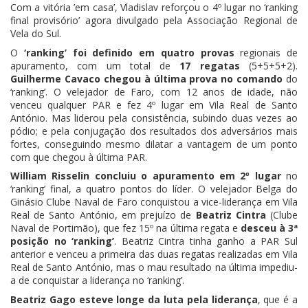
Com a vitória ’em casa’, Vladislav reforçou o 4º lugar no ‘ranking
final provisório’ agora divulgado pela Associação Regional de
Vela do Sul.
O
‘ranking’ foi definido em quatro provas
regionais de
apuramento, com um total de
17 regatas
(5+5+5+2).
Guilherme Cavaco chegou à última prova no comando
do
‘ranking’. O velejador de Faro, com 12 anos de idade, não
venceu qualquer PAR e fez 4º lugar em Vila Real de Santo
António. Mas liderou pela consistência, subindo duas vezes ao
pódio; e pela conjugação dos resultados dos adversários mais
fortes, conseguindo mesmo dilatar a vantagem de um ponto
com que chegou à última PAR.
William Risselin concluiu o apuramento em 2º lugar
no
‘ranking’ final, a quatro pontos do líder. O velejador Belga do
Ginásio Clube Naval de Faro conquistou a vice-liderança em Vila
Real de Santo António, em prejuízo de
Beatriz Cintra
(Clube
Naval de Portimão), que fez 15º na última regata e
desceu à 3ª
posição no ‘ranking’
. Beatriz Cintra tinha ganho a PAR Sul
anterior e venceu a primeira das duas regatas realizadas em Vila
Real de Santo António, mas o mau resultado na última impediu-
a de conquistar a liderança no ‘ranking’.
Beatriz Gago esteve longe da luta pela liderança
, que é a