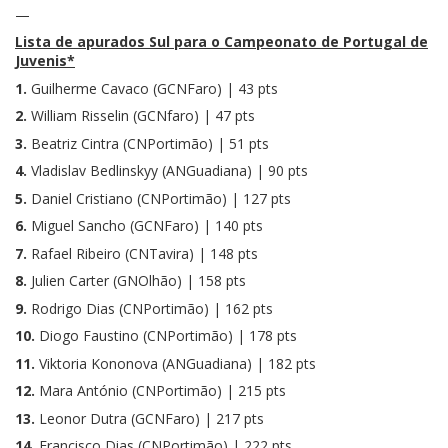
—
Lista de apurados Sul para o Campeonato de Portugal de
Juvenis*
1.
Guilherme Cavaco (GCNFaro) | 43 pts
2.
William Risselin (GCNfaro) | 47 pts
3.
Beatriz Cintra (CNPortimão) | 51 pts
4.
Vladislav Bedlinskyy (ANGuadiana) | 90 pts
5.
Daniel Cristiano (CNPortimão) | 127 pts
6.
Miguel Sancho (GCNFaro) | 140 pts
7.
Rafael Ribeiro (CNTavira) | 148 pts
8.
Julien Carter (GNOlhão) | 158 pts
9.
Rodrigo Dias (CNPortimão) | 162 pts
10.
Diogo Faustino (CNPortimão) | 178 pts
11.
Viktoria Kononova (ANGuadiana) | 182 pts
12.
Mara António (CNPortimão) | 215 pts
13.
Leonor Dutra (GCNFaro) | 217 pts
14.
Francisco Dias (CNPortimão) | 222 pts