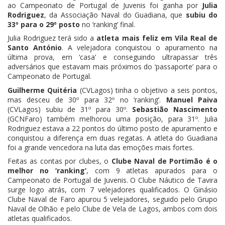
ao Campeonato de Portugal de Juvenis foi ganha por
Julia
Rodriguez
, da Associação Naval do Guadiana, que
subiu do
33º para o 29º posto
no ‘ranking’ final.
Julia Rodriguez terá sido a
atleta mais feliz em Vila Real de
Santo António
. A velejadora conquistou o apuramento na
última prova, em ‘casa’ e conseguindo ultrapassar três
adversários que estavam mais próximos do ‘passaporte’ para o
Campeonato de Portugal.
Guilherme Quitéria
(CVLagos) tinha o objetivo a seis pontos,
mas desceu de 30º para 32º no ‘ranking’.
Manuel Paiva
(CVLagos) subiu de 31º para 30º.
Sebastião Nascimento
(GCNFaro) também melhorou uma posição, para 31º. Julia
Rodriguez estava a 22 pontos do último posto de apuramento e
conquistou a diferença em duas regatas. A atleta do Guadiana
foi a grande vencedora na luta das emoções mais fortes.
Feitas as contas por clubes, o
Clube Naval de Portimão é o
melhor no ‘ranking’
, com 9 atletas apurados para o
Campeonato de Portugal de Juvenis. O Clube Náutico de Tavira
surge logo atrás, com 7 velejadores qualificados. O Ginásio
Clube Naval de Faro apurou 5 velejadores, seguido pelo Grupo
Naval de Olhão e pelo Clube de Vela de Lagos, ambos com dois
atletas qualificados.