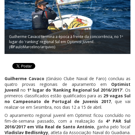
Guilherme Cavaco termina a época à frente da concorrência, no 1º
lugar do 'ranking' regional Sul em Optimist Juvenil
(®PauloMarcelino/arquivo)
Guilherme Cavaco
(Ginásio Clube Naval de Faro) concluiu as
quatro provas regionais de apuramento em
Optimist
Juvenil
no
1º lugar do ‘Ranking Regional Sul 2016/2017’
. Os
primeiros classificados estão qualificados para as
29 vagas Sul
no Campeonato de Portugal de Juvenis 2017
, que vai
realizar-se em Sesimbra, nos dias 12 a 15 de abril.
O apuramento regional juvenil em Optimist ficou concluído no
fim-de-semana passado, com a realização da
4ª PAR Sul
2016/2017 em Vila Real de Santo António
, ganha pelo ‘local’
Vladislav Bedlisnkyy
, atleta da Associação Naval do Guadiana.