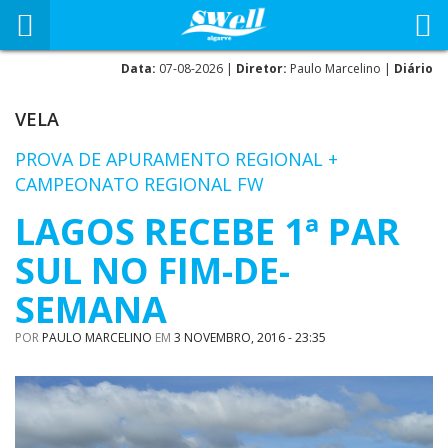
Data:
07-08-2026 |
Diretor:
Paulo Marcelino |
Diário
VELA
PROVA DE APURAMENTO REGIONAL +
CAMPEONATO REGIONAL FW
LAGOS RECEBE 1ª PAR
SUL NO FIM-DE-
SEMANA
POR
PAULO MARCELINO
EM
3 NOVEMBRO, 2016 - 23:35