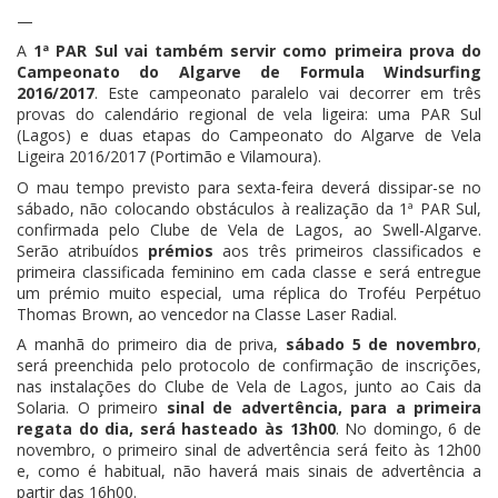
—
A
1ª PAR Sul vai também servir como primeira prova do
Campeonato do Algarve de Formula Windsurfing
2016/2017
. Este campeonato paralelo vai decorrer em três
provas do calendário regional de vela ligeira: uma PAR Sul
(Lagos) e duas etapas do Campeonato do Algarve de Vela
Ligeira 2016/2017 (Portimão e Vilamoura).
O mau tempo previsto para sexta-feira deverá dissipar-se no
sábado, não colocando obstáculos à realização da 1ª PAR Sul,
confirmada pelo Clube de Vela de Lagos, ao Swell-Algarve.
Serão atribuídos
prémios
aos três primeiros classificados e
primeira classificada feminino em cada classe e será entregue
um prémio muito especial, uma réplica do Troféu Perpétuo
Thomas Brown, ao vencedor na Classe Laser Radial.
A manhã do primeiro dia de priva,
sábado 5 de novembro
,
será preenchida pelo protocolo de confirmação de inscrições,
nas instalações do Clube de Vela de Lagos, junto ao Cais da
Solaria. O primeiro
sinal de advertência, para a primeira
regata do dia, será hasteado às 13h00
. No domingo, 6 de
novembro, o primeiro sinal de advertência será feito às 12h00
e, como é habitual, não haverá mais sinais de advertência a
partir das 16h00.