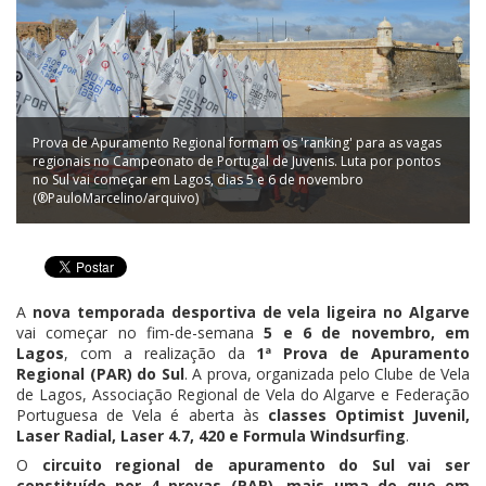
Prova de Apuramento Regional formam os 'ranking' para as vagas
regionais no Campeonato de Portugal de Juvenis. Luta por pontos
no Sul vai começar em Lagos, dias 5 e 6 de novembro
(®PauloMarcelino/arquivo)
A
nova temporada desportiva de vela ligeira no Algarve
vai começar no fim-de-semana
5 e 6 de novembro, em
Lagos
, com a realização da
1ª Prova de Apuramento
Regional (PAR) do Sul
. A prova, organizada pelo Clube de Vela
de Lagos, Associação Regional de Vela do Algarve e Federação
Portuguesa de Vela é aberta às
classes Optimist Juvenil,
Laser Radial, Laser 4.7, 420 e Formula Windsurfing
.
O
circuito regional de apuramento do Sul vai ser
constituído por 4 provas (PAR), mais uma do que em